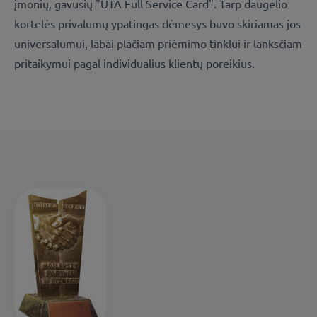
įmonių, gavusių "UTA Full Service Card". Tarp daugelio
kortelės privalumų ypatingas dėmesys buvo skiriamas jos
universalumui, labai plačiam priėmimo tinklui ir lanksčiam
pritaikymui pagal individualius klientų poreikius.