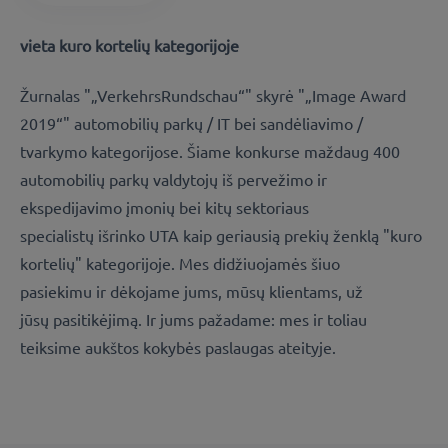
vieta kuro kortelių kategorijoje
Žurnalas "„VerkehrsRundschau“" skyrė "„Image Award
2019“" automobilių parkų / IT bei sandėliavimo /
tvarkymo kategorijose. Šiame konkurse maždaug 400
automobilių parkų valdytojų iš pervežimo ir
ekspedijavimo įmonių bei kitų sektoriaus
specialistų išrinko UTA kaip geriausią prekių ženklą "kuro
kortelių" kategorijoje. Mes didžiuojamės šiuo
pasiekimu ir dėkojame jums, mūsų klientams, už
jūsų pasitikėjimą. Ir jums pažadame: mes ir toliau
teiksime aukštos kokybės paslaugas ateityje.