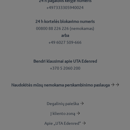
24 h pagalbos kelyje numeris
+497333305940024
24 h kortelės blokavimo numeris
00800 88 226 226 (nemokamas)
arba
+49 6027 509-666
Bendri klausimai apie UTA Edenred
+370 5 2060 200
Naudokitės mūsų nemokama perskambinimo paslauga
Degalinių paieška
Į kliento zoną
Apie „UTA Edenred“