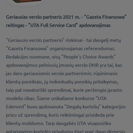
Geriausias verslo partneris 2021 m. - "Gazeta Finansowa"
reitingas - "UTA Full Service Card" apdovanojimas
"Geriausio verslo partnerio" rinkimai - tai daugelį metų
"Gazeta Finansowa" organizuojamas referendumas.
Redakcijos nuomone, visų "People's Choice Awards"
apdovanojimus pelniusių įmonių verslo DNR yra tai, kas
jas daro geriausiomis verslo partnerėmis: rūpinimasis
klientų poreikiais, jų individualių poreikių pritaikymas,
taip pat novatoriški sprendimai, kurie peržengia įprasto
modelio ribas. Šiame unikaliame konkurse "UTA
Edenred" buvo apdovanota "Degalų kortelių" kategorijos
prizu už sprendimą, kuris reikšmingai prisideda prie
klientų mobilumo. Tarp daugybės UTA visapusiško
aptarnavimo kortelės privalumų žiuri ypač daug dėmesio