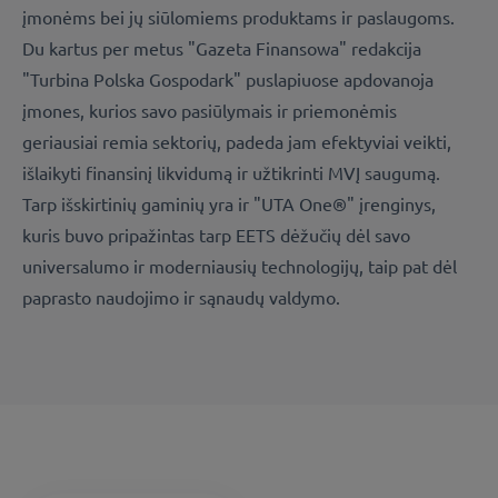
įmonėms bei jų siūlomiems produktams ir paslaugoms.
Du kartus per metus "Gazeta Finansowa" redakcija
"Turbina Polska Gospodark" puslapiuose apdovanoja
įmones, kurios savo pasiūlymais ir priemonėmis
geriausiai remia sektorių, padeda jam efektyviai veikti,
išlaikyti finansinį likvidumą ir užtikrinti MVĮ saugumą.
Tarp išskirtinių gaminių yra ir "UTA One®" įrenginys,
kuris buvo pripažintas tarp EETS dėžučių dėl savo
universalumo ir moderniausių technologijų, taip pat dėl
paprasto naudojimo ir sąnaudų valdymo.