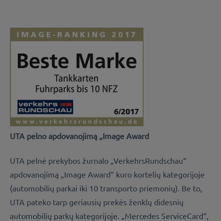
UTA pelno apdovanojimą „Image Award
UTA pelnė prekybos žurnalo „VerkehrsRundschau“
apdovanojimą „Image Award“ kuro kortelių kategorijoje
(automobilių parkai iki 10 transporto priemonių). Be to,
UTA pateko tarp geriausių prekės ženklų didesnių
automobilių parkų kategorijoje. „Mercedes ServiceCard“,