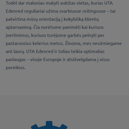
Todėl dar maloniau matyti aukštas vietas, kurias UTA
Edenred reguliariai užima svarbiuose reitinguose – tai
patvirtina mūsų orientaciją į kokybišką klientų
aptarnavimą. Čia norėtume paminėti kai kuriuos
įvertinimus, kuriuos turėjome garbės pelnyti per
pastaruosius kelerius metus. Žinoma, mes neužmiegame
ant laurų. UTA Edenred ir toliau teikia optimalias
paslaugas – visoje Europoje ir atsižvelgdama į visus
poreikius.