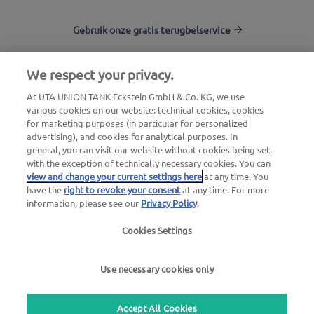
Gebruik onze gratis terugbelservice
We respect your privacy.
UTA Stationsfinder
At UTA UNION TANK Eckstein GmbH & Co. KG, we use
Inloggen voor klanten
various cookies on our website: technical cookies, cookies
Over UTA Edenred
for marketing purposes (in particular for personalized
advertising), and cookies for analytical purposes. In
general, you can visit our website without cookies being set,
with the exception of technically necessary cookies. You can
view and change your current settings here
at any time. You
have the
right to revoke your consent
at any time. For more
information, please see our
Privacy Policy
.
Juridische verklaring |
Privacybeleid |
Algemene
Cookies Settings
voorwaarden |
Gebruiksvoorwaarden
Use necessary cookies only
we simplify mobility
Accept All Cookies