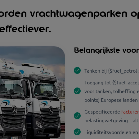
orden vrachtwagenparken op
effectiever.
Belangrijkste voo
Tanken bij {$fuel_petrol
Toegang tot {$fuel_acce
voor tanken, tolheffing 
points} Europese landen
Gespecificeerde
facture
belastingwetgeving – alt
Liquiditeitsvoordelen en