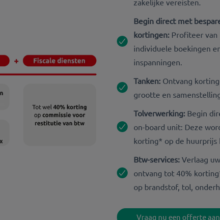
zakelijke vereisten.
Begin direct met bespar
kortingen:
Profiteer van 
individuele boekingen en
inspanningen.
Tanken:
Ontvang korting
grootte en samenstellin
Tolverwerking:
Begin di
on-board unit: Deze wor
korting* op de huurprijs 
Btw-services:
Verlaag uw
ontvang tot 40% korting
op brandstof, tol, onde
Vraag nu een offerte aan