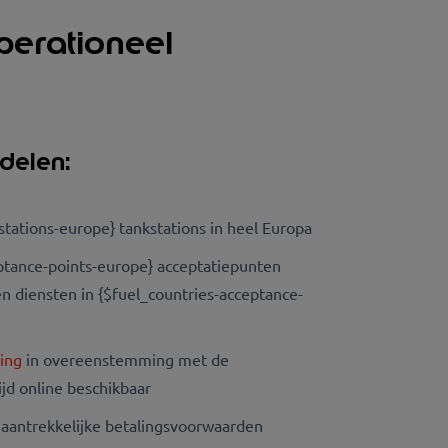
erationeel
rdelen:
-stations-europe} tankstations in heel Europa
ptance-points-europe} acceptatiepunten
en diensten in {$fuel_countries-acceptance-
ring
in overeenstemming met de
ijd online beschikbaar
 aantrekkelijke betalingsvoorwaarden