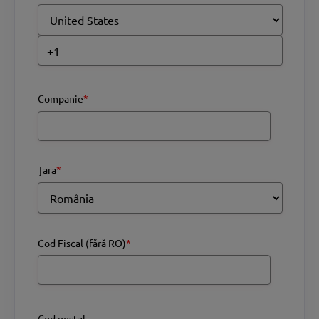
Companie
*
Țara
*
Cod Fiscal (fără RO)
*
Cod poștal