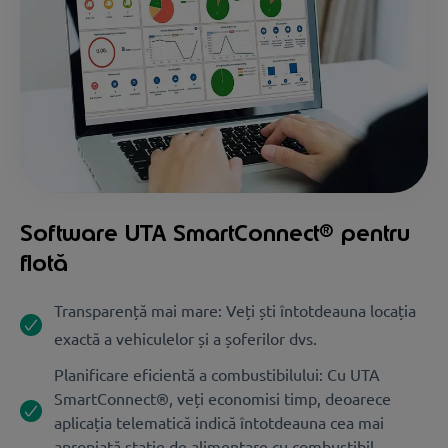
Software UTA SmartConnect® pentru
flotă
Transparență mai mare: Veți ști întotdeauna locația
exactă a vehiculelor și a șoferilor dvs.
Planificare eficientă a combustibilului: Cu UTA
SmartConnect®, veți economisi timp, deoarece
aplicația telematică indică întotdeauna cea mai
apropiată stație de alimentare cu combustibil.