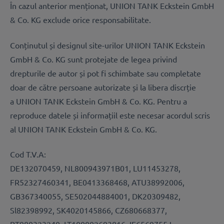
În cazul anterior menționat, UNION TANK Eckstein GmbH
& Co. KG exclude orice responsabilitate.
Conținutul și designul site-urilor UNION TANK Eckstein
GmbH & Co. KG sunt protejate de legea privind
drepturile de autor și pot fi schimbate sau completate
doar de către persoane autorizate și la libera discrție
a UNION TANK Eckstein GmbH & Co. KG. Pentru a
reproduce datele și informațiil este necesar acordul scris
al UNION TANK Eckstein GmbH & Co. KG.
Cod T.V.A:
DE132070459, NL800943971B01, LU11453278,
FR52327460341, BE0413368468, ATU38992006,
GB367340055, SE502044884001, DK20309482,
Sl82398992, SK4020145866, CZ680668377,
PT980323240, LT100002693816, IE6569755J,