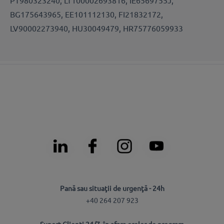
BG175643965, EE101112130, FI21832172,
LV90002273940, HU30049479, HR75776059933
Pană sau situaţii de urgenţă - 24h
+40 264 207 923