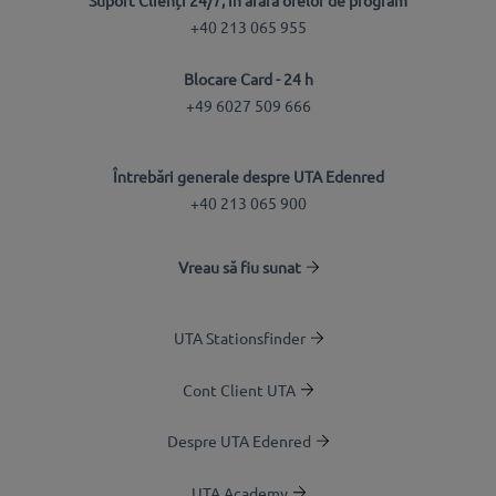
Suport Clienți 24/7, în afara orelor de program
+40 213 065 955
Blocare Card - 24 h
+49 6027 509 666
Întrebări generale despre UTA Edenred
+40 213 065 900
Vreau să fiu sunat
UTA Stationsfinder
Cont Client UTA
Despre UTA Edenred
UTA Academy