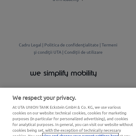
Cadru Legal |
Politica de confidenţialitate |
Termeni
şi condiţii UTA |
Condiții de utilizare
we simplify mobility
We respect your privacy.
At UTA UNION TANK Eckstein GmbH & Co. KG, we use various
cookies on our website: technical cookies, cookies for marketing
purposes (in particular for personalized advertising), and cookies
for analytical purposes. In general, you can visit our website without
cookies being set, with the exception of technically necessary
cookies. You can
view and change your current settings here
at any