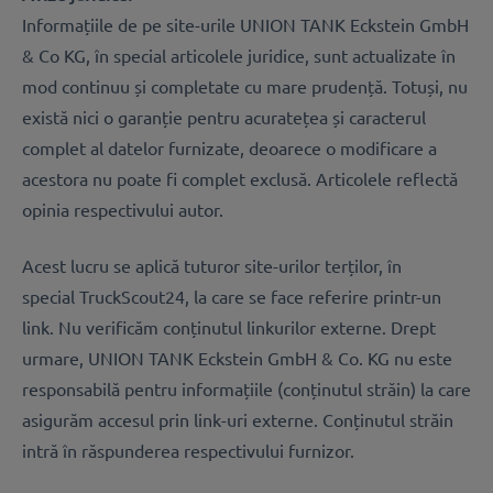
Informațiile de pe site-urile UNION TANK Eckstein GmbH
& Co KG, în special articolele juridice, sunt actualizate în
mod continuu și completate cu mare prudență. Totuși, nu
există nici o garanție pentru acuratețea și caracterul
complet al datelor furnizate, deoarece o modificare a
acestora nu poate fi complet exclusă. Articolele reflectă
opinia respectivului autor.
Acest lucru se aplică tuturor site-urilor terților, în
special TruckScout24, la care se face referire printr-un
link. Nu verificăm conținutul linkurilor externe. Drept
urmare, UNION TANK Eckstein GmbH & Co. KG nu este
responsabilă pentru informațiile (conținutul străin) la care
asigurăm accesul prin link-uri externe. Conținutul străin
intră în răspunderea respectivului furnizor.