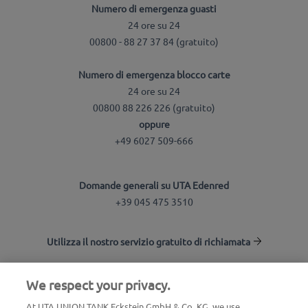
Numero di emergenza guasti
24 ore su 24
00800 - 88 27 37 84 (gratuito)
Numero di emergenza blocco carte
24 ore su 24
00800 88 226 226 (gratuito)
oppure
+49 6027 509-666
Domande generali su UTA Edenred
+39 045 475 3510
Utilizza il nostro servizio gratuito di richiamata
We respect your privacy.
UTA Stationsfinder
At UTA UNION TANK Eckstein GmbH & Co. KG, we use