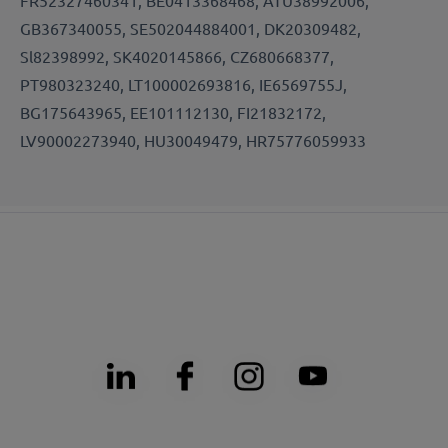
GB367340055, SE502044884001, DK20309482,
Sl82398992, SK4020145866, CZ680668377,
PT980323240, LT100002693816, IE6569755J,
BG175643965, EE101112130, FI21832172,
LV90002273940, HU30049479, HR75776059933