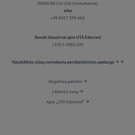
00800 88 226 226 (nemokamas)
arba
+49 6027 509-666
Bendri klausimai apie UTA Edenred
+370 5 2060 200
Naudokitės mūsų nemokama perskambinimo paslauga
Degalinių paieška
Į kliento zoną
Apie „UTA Edenred“