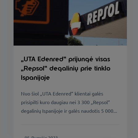
„UTA Edenred“ prijungė visas
„Repsol“ degalinių prie tinklo
Ispanijoje
Nuo šiol „UTA Edenred“ klientai galės
prisipilti kuro daugiau nei 3 300 „Repsol“
degalinių Ispanijoje ir galės naudotis 5 000...
05. Rugsėjo 2023