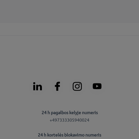
24 h pagalbos kelyje numeris
+497333305940024
24 h kortelės blokavimo numeris