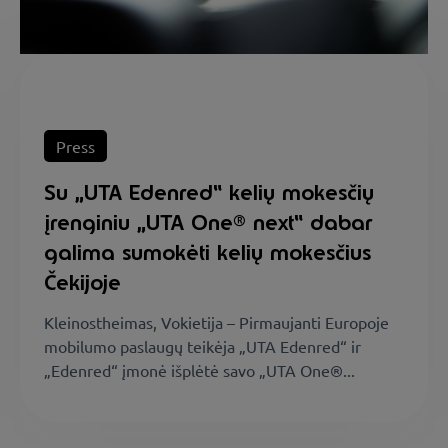
Press
Su „UTA Edenred“ kelių mokesčių
įrenginiu „UTA One® next“ dabar
galima sumokėti kelių mokesčius
Čekijoje
Kleinostheimas, Vokietija – Pirmaujanti Europoje
mobilumo paslaugų teikėja „UTA Edenred“ ir
„Edenred“ įmonė išplėtė savo „UTA One®...