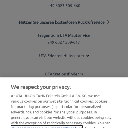
+49 6027 509-660
Nutzen Sie unseren kostenlosen Rückrufservice
Fragen zum UTA Mautservice
+49 6027 509-617
UTA Edenred Hilfecenter
UTA Stationsfinder
Blog
We respect your privacy.
Login Kundenbereich
At UTA UNION TANK Eckstein GmbH & Co. KG, we use
various cookies on our website: technical cookies, cookies
Über UTA Edenred
for marketing purposes (in particular for personalized
advertising), and cookies for analytical purposes. In
UTA Academy
general, you can visit our website without cookies being set,
with the exception of technically necessary cookies. You can