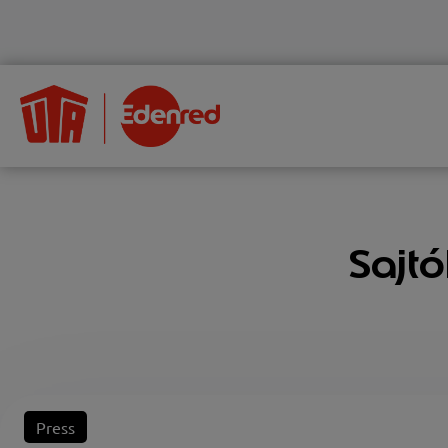
Sajt
Press