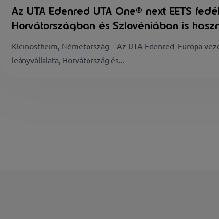
Az UTA Edenred UTA One® next EETS fedé
Horvátországban és Szlovéniában is hasz
Kleinostheim, Németország – Az UTA Edenred, Európa vezető
leányvállalata, Horvátország és...