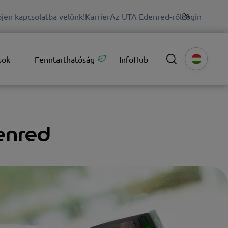
jen kapcsolatba velünk!
Karrier
Az UTA Edenred-ről
Login
sok
Fenntarthatóság
InfoHub
enred