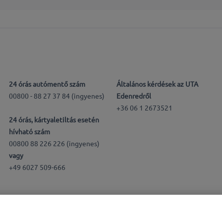
24 órás autómentő szám
Általános kérdések az UTA
00800 - 88 27 37 84 (ingyenes)
Edenredről
+36 06 1 2673521
24 órás, kártyaletiltás esetén
hívható szám
00800 88 226 226 (ingyenes)
vagy
+49 6027 509-666