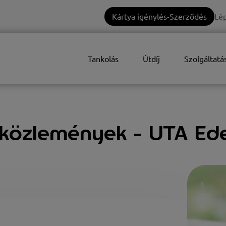
Kártya igénylés-Szerződés
Lép
Tankolás
Útdíj
Szolgáltatá
óközlemények - UTA Ed