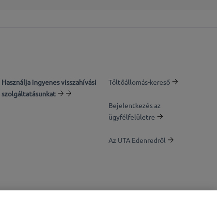
Használja ingyenes visszahívási
Töltőállomás-kereső
szolgáltatásunkat
Bejelentkezés az
ügyfélfelületre
Az UTA Edenredről