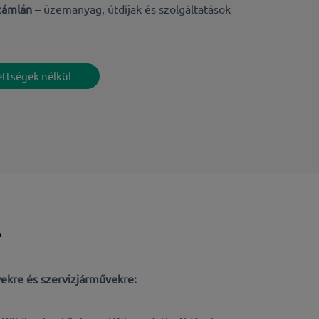
számlán
–
üzemanyag, útdíjak és szolgáltatások
ettségek nélkül
e
ekre és szervizjárművekre: