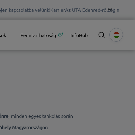
jen kapcsolatba velünk!
Karrier
Az UTA Edenred-ről
Login
sok
Fenntarthatóság
InfoHub
Önre
,
minden egyes tankolás során
óhely Magyarországon