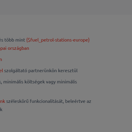
s több mint
{$fuel_petrol-stations-europe}
ópai országban
en
el
szolgáltató partnerünkön keresztül
, minimális költségek vagy minimális
unk
széleskörű funkcionalitását, beleértve az
uk