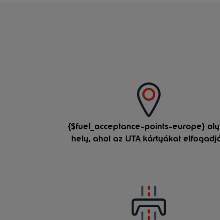
{$fuel_acceptance-points-europe} ol
hely, ahol az UTA kártyákat elfogadj