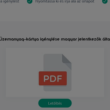
ya igénylést
Nyomtassa ki és írja alá az űrlapot
Üzemanyag-kártya igénylése magyar jelentkezők álta
Letöltés