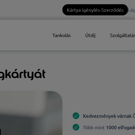
Kártya igénylés-Szerződés
Lép
Tankolás
Útdíj
Szolgáltatá
gkártyát
Kedvezmények várnak 
Több mint
1000 elfogad