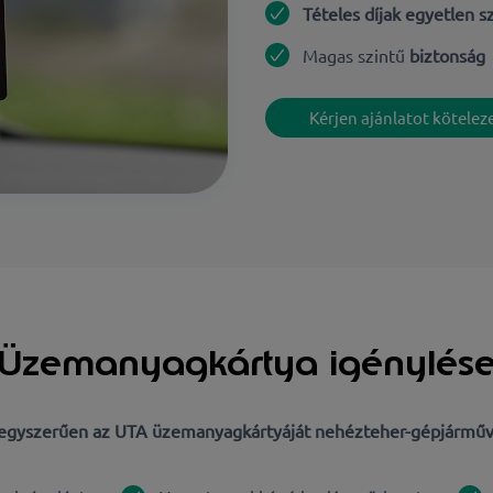
Tételes díjak egyetlen 
Magas szintű
biztonság
Kérjen ajánlatot kötelez
Üzemanyagkártya igénylés
s egyszerűen az UTA üzemanyagkártyáját nehézteher-gépjárműv