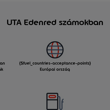
UTA Edenred számokban
yan
{$fuel_countries-acceptance-points}
ák
Európai ország