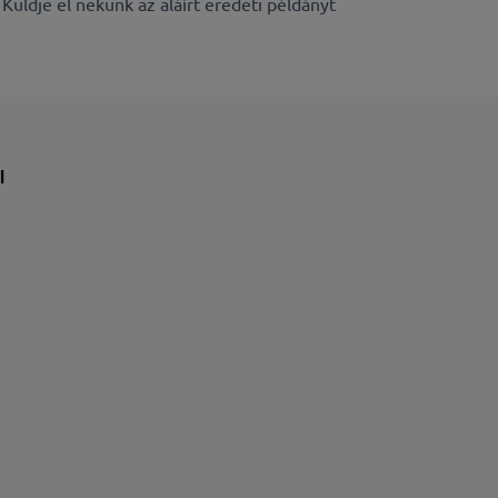
Küldje el nekünk az aláírt eredeti példányt
l