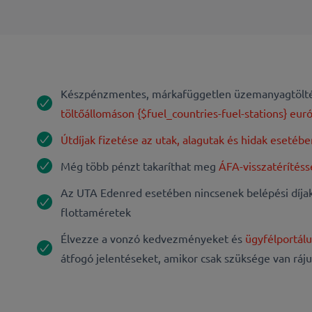
Készpénzmentes, márkafüggetlen üzemanyagtölté
töltőállomáson {$fuel_countries-fuel-stations} eur
Útdíjak fizetése az utak, alagutak és hidak esetéb
Még több pénzt takaríthat meg
ÁFA-visszatérítéss
Az UTA Edenred esetében nincsenek belépési díjak
flottaméretek
Élvezze a vonzó kedvezményeket és
ügyfélportál
átfogó jelentéseket, amikor csak szüksége van ráj