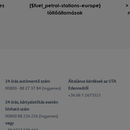
les
{$fuel_petrol-stations-europe}
> 
töltőállomások
24 órás autómentő szám
Általános kérdések az UTA
00800 - 88 27 37 84 (ingyenes)
Edenredről
+36 06 1 2673521
24 órás, kártyaletiltás esetén
hívható szám
00800 88 226 226 (ingyenes)
vagy
+49 6027 509-666