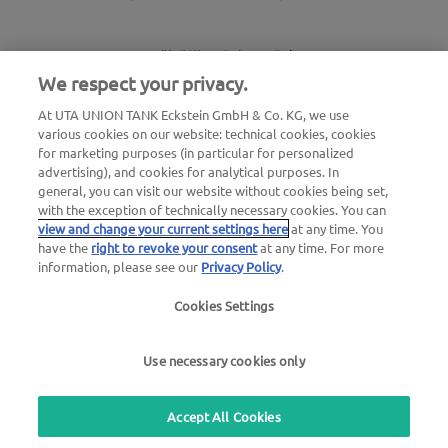
Töltőállomás-kereső
We respect your privacy.
Bejelentkezés az ügyfélfelületre
At UTA UNION TANK Eckstein GmbH & Co. KG, we use
various cookies on our website: technical cookies, cookies
Az UTA Edenredről
for marketing purposes (in particular for personalized
advertising), and cookies for analytical purposes. In
general, you can visit our website without cookies being set,
with the exception of technically necessary cookies. You can
view and change your current settings here
at any time. You
have the
right to revoke your consent
at any time. For more
information, please see our
Privacy Policy
.
Jogi értesítés |
Adatvédelmi irányelvek |
Általános
Cookies Settings
szerződési feltételek
|
Felhasználói feltételek
Use necessary cookies only
we simplify mobility
Accept All Cookies