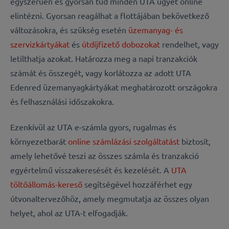
egyszerűen és gyorsan tud minden UTA ügyet online
elintézni. Gyorsan reagálhat a flottájában bekövetkező
változásokra, és szükség esetén
üzemanyag- és
szervizkártyákat
és
útdíjfizető dobozokat
rendelhet, vagy
letilthatja azokat. Határozza meg a napi tranzakciók
számát és összegét, vagy korlátozza az adott UTA
Edenred üzemanyagkártyákat meghatározott országokra
és felhasználási időszakokra.
Ezenkívül az UTA e-számla gyors, rugalmas és
környezetbarát
online számlázási szolgáltatást
biztosít,
amely lehetővé teszi az összes számla és tranzakció
egyértelmű visszakeresését és kezelését. A
UTA
töltőállomás-kereső
segítségével hozzáférhet egy
útvonaltervezőhöz, amely megmutatja az összes olyan
helyet, ahol az UTA-t elfogadják.