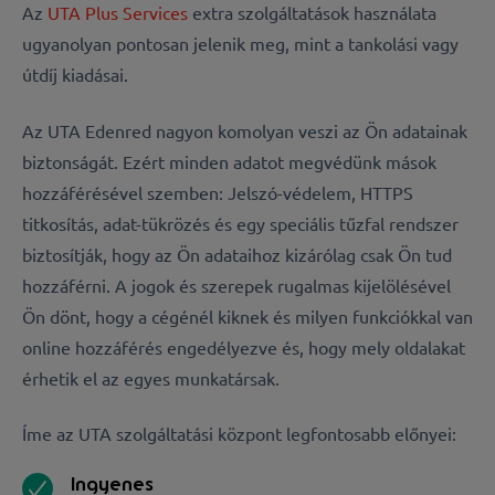
Az
UTA Plus Services
extra szolgáltatások használata
ugyanolyan pontosan jelenik meg, mint a tankolási vagy
útdíj kiadásai.
Az UTA Edenred nagyon komolyan veszi az Ön adatainak
biztonságát. Ezért minden adatot megvédünk mások
hozzáférésével szemben: Jelszó-védelem, HTTPS
titkosítás, adat-tükrözés és egy speciális tűzfal rendszer
biztosítják, hogy az Ön adataihoz kizárólag csak Ön tud
hozzáférni. A jogok és szerepek rugalmas kijelölésével
Ön dönt, hogy a cégénél kiknek és milyen funkciókkal van
online hozzáférés engedélyezve és, hogy mely oldalakat
érhetik el az egyes munkatársak.
Íme az UTA szolgáltatási központ legfontosabb előnyei:
Ingyenes