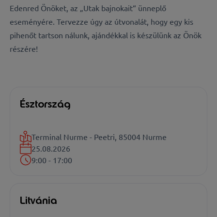
Edenred Önöket, az „Utak bajnokait“ ünneplő
eseményére. Tervezze úgy az útvonalát, hogy egy kis
pihenőt tartson nálunk, ajándékkal is készülünk az Önök
részére!
Észtország
Terminal Nurme - Peetri, 85004 Nurme
25.08.2026
9:00 - 17:00
Litvánia