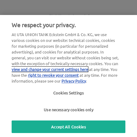
Töltőállomás-kereső
We respect your privacy.
Bejelentkezés az ügyfélfelületre
At UTA UNION TANK Eckstein GmbH & Co. KG, we use
various cookies on our website: technical cookies, cookies
Az UTA Edenredről
for marketing purposes (in particular for personalized
advertising), and cookies for analytical purposes. In
general, you can visit our website without cookies being set,
with the exception of technically necessary cookies. You can
view and change your current settings here
at any time. You
have the
right to revoke your consent
at any time. For more
information, please see our
Privacy Policy
.
Jogi értesítés |
Adatvédelmi irányelvek |
Általános
Cookies Settings
szerződési feltételek
|
Felhasználói feltételek
Use necessary cookies only
we simplify mobility
Accept All Cookies