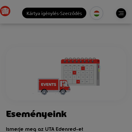
Kártya igénylés-Szerződés
Esemény
eink
Ismerje meg az UTA Edenred-et