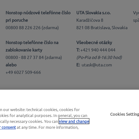
Nonstop núdzové telefónne číslo
UTA Slovakia s.r.o.
Vy
pri poruche
Karadžičova 8
sp
00800 88 226 226 (zdarma)
821 08 Bratislava, Slovakia
Nonstop telefónne číslo na
Všeobecné otázky
zablokovanie karty
T:
+421 940 444 044
00800 - 88 27 37 84 (zdarma)
(Po-Pia od 8-16:30 hod)
alebo
E:
utask@uta.com
+49 6027 509-666
our website: technical cookies, cookies for
é podmienky |
Užívateľské podmienky
Cookies Settin
kies for analytical purposes. In general, you can
ically necessary cookies. You can
view and change
r consent
at any time. For more information,