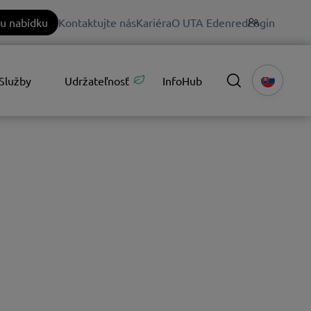
u nabídku
Kontaktujte nás
Kariéra
O UTA Edenred
Login
Služby
Udržateľnosť
InfoHub