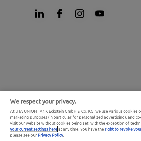
We respect your privacy.
At UTA UNION TANK Eckstein GmbH & Co. KG, we use various cookies on 
Právne oznámenia |
Ochrana osobných údajov |
Všeobecné obchodn
marketing purposes (in particular for personalized advertising), and coo
visit our website without cookies being set, with the exception of techn
your current settings here
at any time. You have the
right to revoke you
please see our
Privacy Policy
.