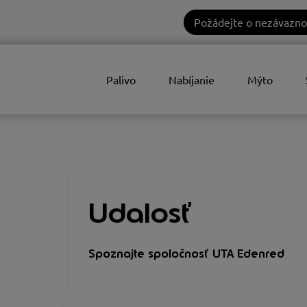
Požádejte o nezávazno
Palivo
Nabíjanie
Mýto
Udalosť
Spoznajte spoločnosť UTA Edenred