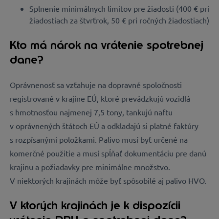
Splnenie minimálnych limitov pre žiadosti (400 € pri
žiadostiach za štvrťrok, 50 € pri ročných žiadostiach)
Kto má nárok na vrátenie spotrebnej
dane?
Oprávnenosť sa vzťahuje na dopravné spoločnosti
registrované v krajine EÚ, ktoré prevádzkujú vozidlá
s hmotnosťou najmenej 7,5 tony, tankujú naftu
v oprávnených štátoch EÚ a odkladajú si platné faktúry
s rozpísanými položkami. Palivo musí byť určené na
komerčné použitie a musí spĺňať dokumentáciu pre danú
krajinu a požiadavky pre minimálne množstvo.
V niektorých krajinách môže byť spôsobilé aj palivo HVO.
V ktorých krajinách je k dispozícii