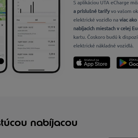
S aplikáciou UTA eCharge môž
a príslušné tarify
vo vašom oko
elektrické vozidlo na
viac ako
nabíjacích miestach
v celej E
kartu. Čoskoro budú k dispozí
elektrické nákladné vozidlá.
stúcou nabíjacou