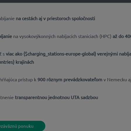
bíjanie
na cestách aj v priestoroch spoločnosti
bíjanie
na vysokovýkonných nabíjacích staniciach (HPC)
až do 4
ť s
viac ako {$charging_stations-europe-global} verejnými nabíj
ntries} krajinách
hŕňajúca prístup k
900 rôznym prevádzkovateľom
v Nemecku aj 
atnenie
transparentnou jednotnou UTA sadzbou
nezáväznú ponuku