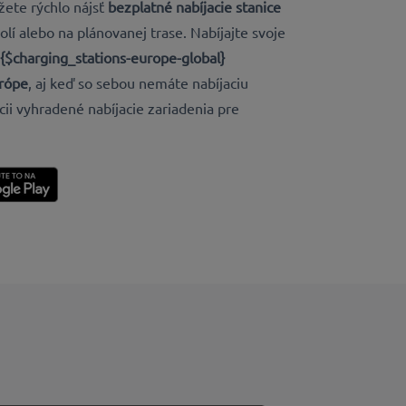
ete rýchlo nájsť
bezplatné nabíjacie stanice
lí alebo na plánovanej trase. Nabíjajte svoje
 {$charging_stations-europe-global}
urópe
, aj keď so sebou nemáte nabíjaciu
cii vyhradené nabíjacie zariadenia pre