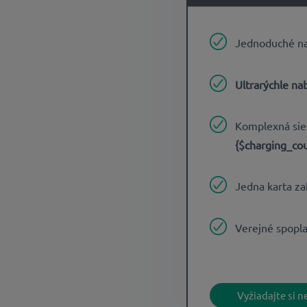
Jednoduché na
Ultrarýchle na
Komplexná sie
{$charging_cou
Jedna karta za
Verejné spopl
Vyžiadajte si 