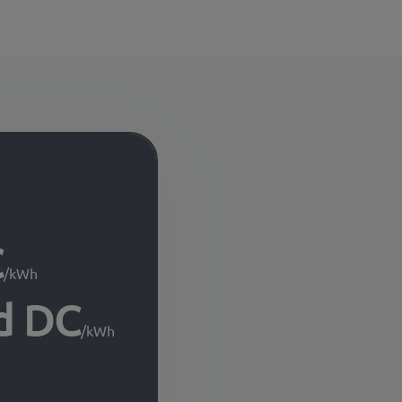
C
/kWh
d DC
/kWh