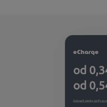
eCharge
od 0,3
od 0,5
Zobraziť všetky tarify za n