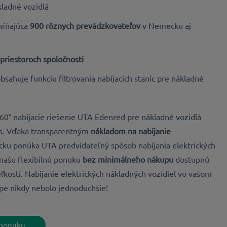
kladné vozidlá
ahŕňajúca
900 rôznych prevádzkovateľov
v Nemecku aj
priestoroch spoločnosti
bsahuje funkciu filtrovania nabíjacích staníc pre nákladné
0° nabíjacie riešenie UTA Edenred pre nákladné vozidlá
s
. Vďaka transparentným
nákladom na nabíjanie
u ponúka UTA predvídateľný spôsob nabíjania elektrických
 našu flexibilnú ponuku
bez minimálneho nákupu
dostupnú
ľkostí. Nabíjanie elektrických nákladných vozidiel vo vašom
pe nikdy nebolo jednoduchšie!
 ponuku