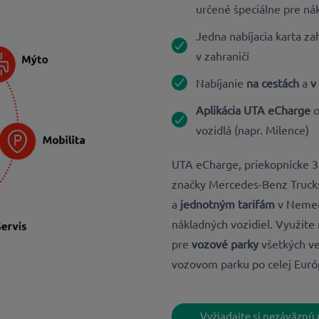
určené špeciálne pre ná
Jedna nabíjacia karta z
v zahraničí
Nabíjanie
na cestách
a
v 
Aplikácia UTA eCharge
o
vozidlá (napr. Milence)
UTA eCharge, priekopnícke 36
značky
Mercedes-Benz Truck
a
jednotným tarifám
v Nemeck
nákladných vozidiel. Využite
pre
vozové parky
všetkých ve
vozovom parku po celej Euró
Vyžiadajte si nezáväznú