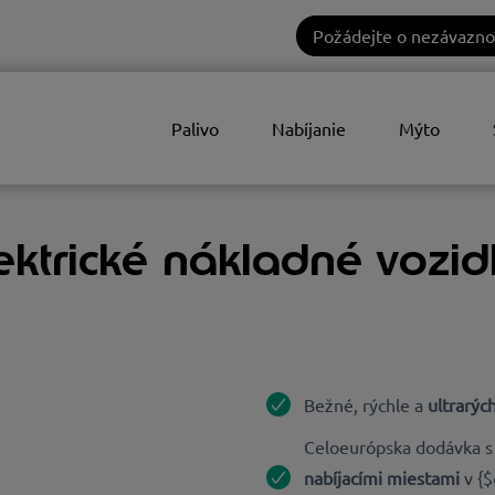
Požádejte o nezávazno
Palivo
Nabíjanie
Mýto
lektrické nákladné voz
Bežné, rýchle a
ultrarýc
Celoeurópska dodávka 
nabíjacími miestami
v {$