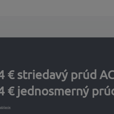
4 € striedavý prúd A
4 € jednosmerný prú
abíjanie