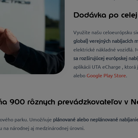
Dodávka po celej
Využite našu celoeurópsku si
global} verejných nabíjacích m
elektrické nákladné vozidlá. 
sa rozširujúcej európskej nabí
aplikácii UTA eCharge
, ktorá
alebo
Google Play Store
.
ŕňa 900 rôznych prevádzkovateľov v Ne
ozového parku. Umožňuje
plánované alebo neplánované nabíjani
u na národnej aj medzinárodnej úrovni.