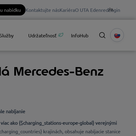
u nabídku
Kontaktujte nás
Kariéra
O UTA Edenred
Login
Služby
Udržateľnosť
InfoHub
idlá Mercedes-Benz
hle nabíjanie
s
viac ako {$charging_stations-europe-global} verejnými
charging_countries} krajinách, obsahuje nabíjacie stanice