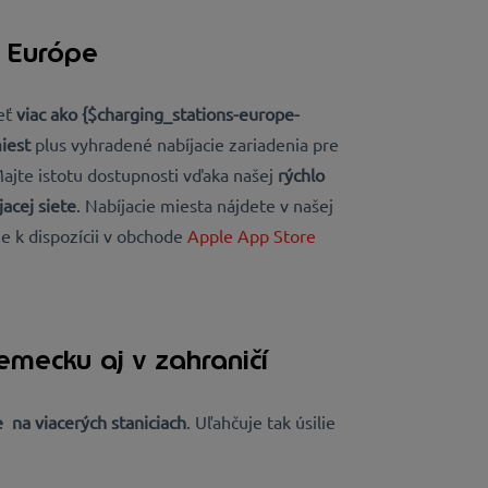
 Európe
eť
viac ako {$charging_stations-europe-
iest
plus vyhradené nabíjacie zariadenia pre
Majte istotu dostupnosti vďaka našej
rýchlo
jacej siete
. Nabíjacie miesta nájdete v našej
 je k dispozícii v obchode
Apple App Store
mecku aj v zahraničí
e
na viacerých staniciach
. Uľahčuje tak úsilie