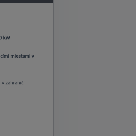
00 kW
acími miestami v
v zahraničí