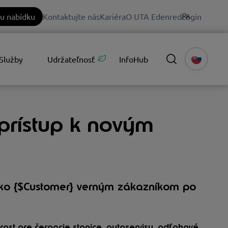
u nabídku
Kontaktujte nás
Kariéra
O UTA Edenred
Login
Služby
Udržateľnosť
InfoHub
prístup k novým
ako {$Customer} verným zákazníkom po
 rast pre čerpacie stanice, autoservisy, odťahové