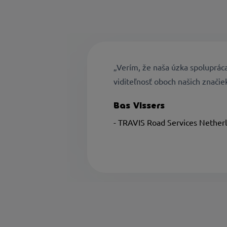
„Verím, že naša úzka spolupráca
viditeľnosť oboch našich značie
Bas Vissers
- TRAVIS Road Services Nether