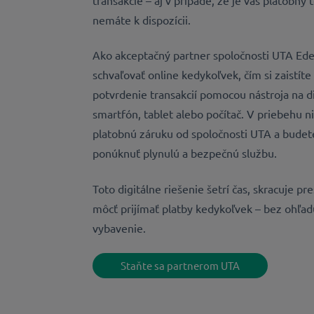
transakcie – aj v prípade, že je váš platobn
nemáte k dispozícii.
Ako akceptačný partner spoločnosti UTA Ed
schvaľovať online kedykoľvek, čím si zaistít
potvrdenie transakcií pomocou nástroja na di
smartfón, tablet alebo počítač. V priebehu n
platobnú záruku od spoločnosti UTA a bude
ponúknuť plynulú a bezpečnú službu.
Toto digitálne riešenie šetrí čas, skracuje pr
môcť prijímať platby kedykoľvek – bez ohľad
vybavenie.
Staňte sa partnerom UTA