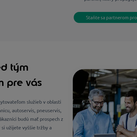
Staňte sa partnerom pr
ed tým
 pre vás
ovateľom služieb v oblasti
nicu, autoservis, pneuservis,
ákazníci budú mať prospech z
si užijete vyššie tržby a