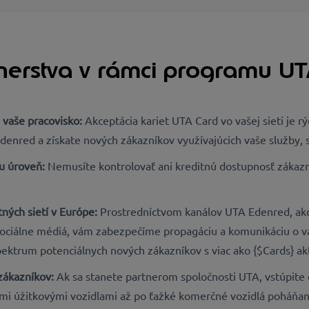
nerstva v rámci programu UT
 vaše pracovisko:
Akceptácia kariet UTA Card vo vašej sieti je 
red a získate nových zákazníkov využívajúcich vaše služby, s č
u úroveň:
Nemusíte kontrolovať ani kreditnú dostupnosť zákazn
tných sietí v Európe:
Prostredníctvom kanálov UTA Edenred, ako
sociálne médiá, vám zabezpečíme propagáciu a komunikáciu o v
pektrum potenciálnych nových zákazníkov s viac ako {$Cards} ak
zákazníkov:
Ak sa stanete partnerom spoločnosti UTA, vstúpite 
mi úžitkovými vozidlami až po ťažké komerčné vozidlá poháňané