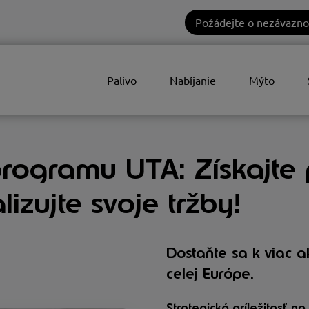
Požádejte o nezávazno
Palivo
Nabíjanie
Mýto
rogramu UTA: Získajte 
zujte svoje tržby!
Dostaňte sa k viac 
celej Európe.
Strategická príležitosť na