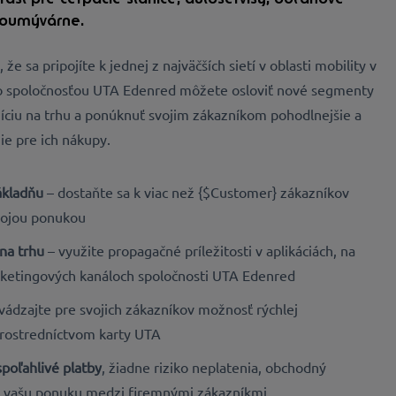
toumývárne.
že sa pripojíte k jednej z najväčších sietí v oblasti mobility v
so spoločnosťou UTA Edenred môžete osloviť nové segmenty
ozíciu na trhu a ponúknuť svojim zákazníkom pohodlnejšie a
ie pre ich nákupy.
ákladňu
– dostaňte sa k viac než {$Customer} zákazníkov
svojou ponukou
 na trhu
– využite propagačné príležitosti v aplikáciách, na
rketingových kanáloch spoločnosti UTA Edenred
vádzajte pre svojich zákazníkov možnosť rýchlej
prostredníctvom karty UTA
poľahlivé platby
, žiadne riziko neplatenia, obchodný
je vašu ponuku medzi firemnými zákazníkmi