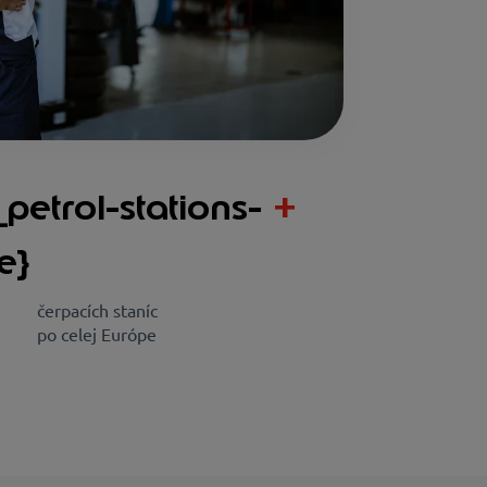
_petrol-stations-
+
e}
čerpacích staníc
po celej Európe