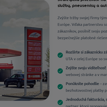
služby, pneuservisy a au
Zvýšte tržby svojej firmy tým, 
Európe. Vďaka partnerstvu 
zákazníkov, posilniť svoju p
bezpečnejšie platobné riešen
Rozšírte si zákaznícku z
UTA v celej Európe so 
Zvýšte svoju viditeľnosť
webovej stránke a v ma
Ponúknite pohodlie
– za
bezhotovostnej platby 
Jednoduchá fakturácia, s
partner, ktorý propagu