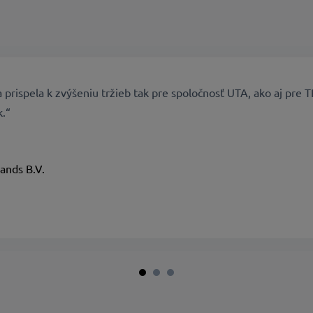
 prispela k zvýšeniu tržieb tak pre spoločnosť UTA, ako aj pre T
k.“
lands B.V.