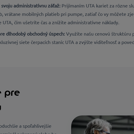
 svoju administratívnu záťaž:
Prijímaním UTA kariet za rôzne slu
, vrátane mobilných platieb pri pumpe, zatiaľ čo vy môžete zje
 UTA, čím ušetríte čas a znížite administratívne náklady.
 pre dlhodobý obchodný úspech:
Využite našu cenovú štruktúru p
kluzívnej siete čerpacích staníc UTA a zvýšte viditeľnosť a pov
e pre
u
noduchšie a spoľahlivejšie