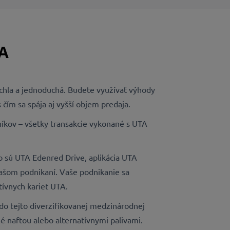
A
rýchla a jednoduchá. Budete využívať výhody
ím sa spája aj vyšší objem predaja.
íkov – všetky transakcie vykonané s UTA
 sú UTA Edenred Drive, aplikácia UTA
ašom podnikaní. Vaše podnikanie sa
tívnych kariet UTA.
do tejto diverzifikovanej medzinárodnej
 naftou alebo alternatívnymi palivami.