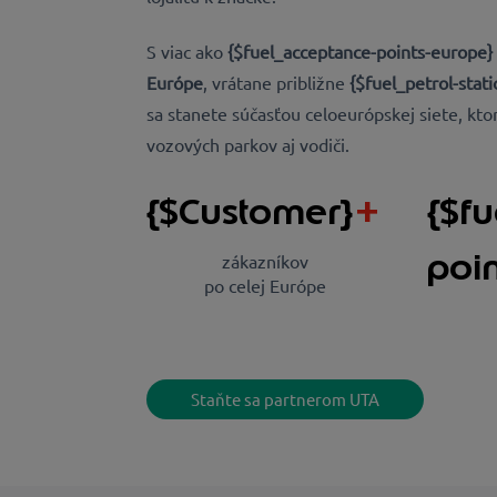
S viac ako
{$fuel_acceptance-points-europe}
Európe
, vrátane približne
{$fuel_petrol-stat
sa stanete súčasťou celoeurópskej siete, kto
vozových parkov aj vodiči.
{$Customer}
+
{$f
poi
zákazníkov
po celej Európe
Staňte sa partnerom UTA