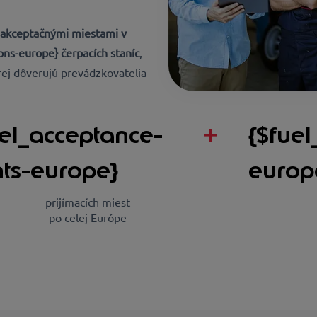
 akceptačnými miestami v
ions-europe} čerpacích staníc
,
rej dôverujú prevádzkovatelia
uel_acceptance-
+
{$fuel
nts-europe}
europ
prijímacích miest
po celej Európe