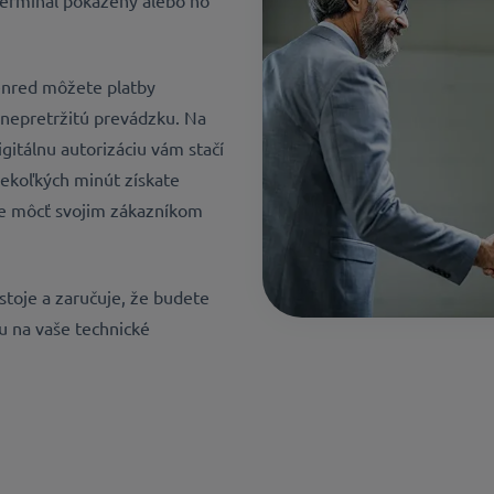
ý terminál pokazený alebo ho
enred môžete platby
e nepretržitú prevádzku. Na
gitálnu autorizáciu vám stačí
iekoľkých minút získate
te môcť svojim zákazníkom
estoje a zaručuje, že budete
u na vaše technické