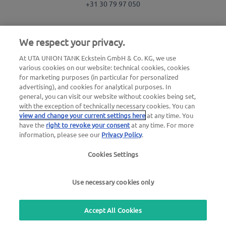
+31 30 79 97 050
Recherche de station
We respect your privacy.
Connexion à l'espace client
At UTA UNION TANK Eckstein GmbH & Co. KG, we use
various cookies on our website: technical cookies, cookies
À propos d'UTA Edenred
for marketing purposes (in particular for personalized
advertising), and cookies for analytical purposes. In
Blog
general, you can visit our website without cookies being set,
with the exception of technically necessary cookies. You can
view and change your current settings here
at any time. You
have the
right to revoke your consent
at any time. For more
information, please see our
Privacy Policy
.
Cookies Settings
Mentions légales
|
Politique de confidentialité |
Conditions générales |
Conditions d'utilisation
Use necessary cookies only
we simplify mobility
Accept All Cookies