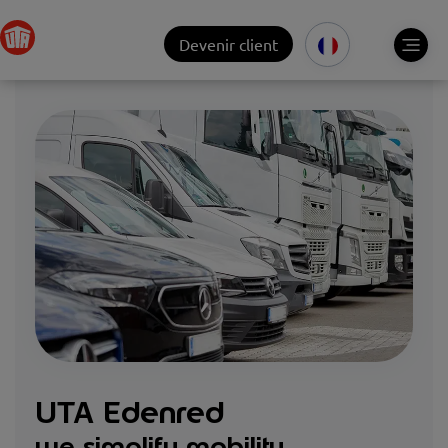
Devenir client
UTA Edenred
we simplify mobility