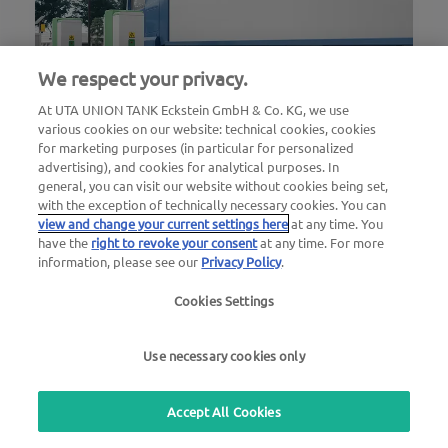
We respect your privacy.
At UTA UNION TANK Eckstein GmbH & Co. KG, we use
various cookies on our website: technical cookies, cookies
for marketing purposes (in particular for personalized
advertising), and cookies for analytical purposes. In
general, you can visit our website without cookies being set,
Recharge pour camions électriques –
with the exception of technically necessary cookies. You can
électrifier les routes européennes
view and change your current settings here
at any time. You
have the
right to revoke your consent
at any time. For more
information, please see our
Privacy Policy
.
En savoir plus sur la recharge publique, la
recharge en dépôt et la recharge à
Cookies Settings
destination, ainsi que sur la ...
Use necessary cookies only
18. Février 2026
Accept All Cookies