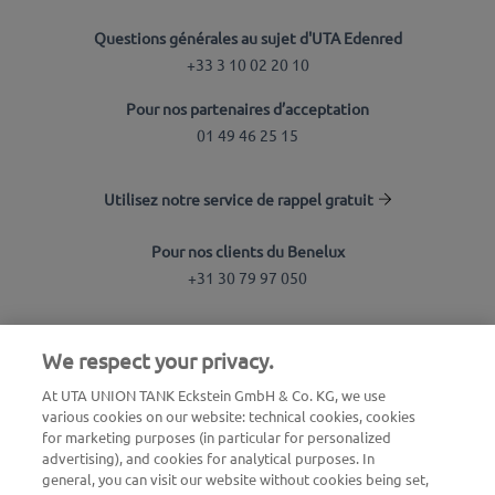
Questions générales au sujet d'UTA Edenred
+33 3 10 02 20 10
Pour nos partenaires d’acceptation
01 49 46 25 15
Utilisez notre service de rappel gratuit
Pour nos clients du Benelux
+31 30 79 97 050
Recherche de station
We respect your privacy.
Connexion à l'espace client
At UTA UNION TANK Eckstein GmbH & Co. KG, we use
various cookies on our website: technical cookies, cookies
À propos d'UTA Edenred
for marketing purposes (in particular for personalized
advertising), and cookies for analytical purposes. In
Blog
general, you can visit our website without cookies being set,