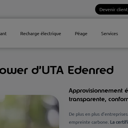
Devenir client
ant
Recharge électrique
Péage
Services
nPower d’UTA Edenred
Approvisionnement én
transparente, conform
De plus en plus d’entreprises
empreinte carbone.
La certi