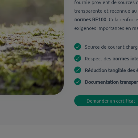
fournie
provient de sources d
transparente et reconnue au 
normes RE100
. Cela renforc
exigences importantes en mat
Source de courant char
Respect des
normes inte
Réduction tangible des
Documentation transpare
Demander un certificat