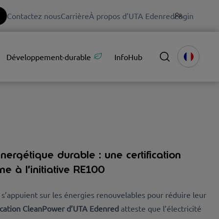
Contactez nous
Carrière
À propos d’UTA Edenred
Login
Développement-durable
InfoHub
ergétique durable : une certification
e à l’initiative RE100
 s’appuient sur les énergies renouvelables pour réduire leur
fication CleanPower d’UTA Edenred
atteste que l’électricité