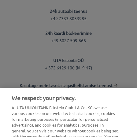
24h autoabi teenus
+49 7333 8033985
24h kaardi blokeerimine
+49 6027 509-666
UTA Estonia OÜ
+ 372 6129 100 (kl. 9-17)
Kasutage meie tasuta tagasihelistamise teenust
We respect your privacy.
Tankla otsing
At UTA UNION TANK Eckstein GmbH & Co. KG, we use
various cookies on our website: technical cookies, cookies
Logi kliendikeskkonda
for marketing purposes (in particular for personalized
advertising), and cookies for analytical purposes. In
Info UTA Edenredi kohta
general, you can visit our website without cookies being set,
with the exception of technically necessary cookies. You can