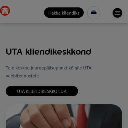
Hakka kliendiks
UTA kliendikeskkond
Teie keskne juurdepääsupunkt kõigile UTA
veebiteenustele
UTA KLIENDIKESKKONDA