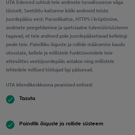
UTA Edenred suhtub teie andmete turvalisusesse väga
tõsiselt. Seetõttu kaitseme kõiki andmeid teiste
juurdepääsu eest: Paroolikaitse, HTTPS-i krüptimine,
andmete peegeldamine ja spetsiaalne tulemüürisüsteem
tagavad, et teie andmed pole juurdepääsetavad kellelegi
peale teie. Paindliku õiguste ja rollide määramise kaudu
otsustate, kellele ja millistele funktsioonidele teie
ettevõttes veebijuurdepääs antakse ning millistele
lehtedele millised töötajad ligi pääsevad.
UTA kliendikeskkonna peamised eelised:
Tasuta
Paindlik õiguste ja rollide süsteem