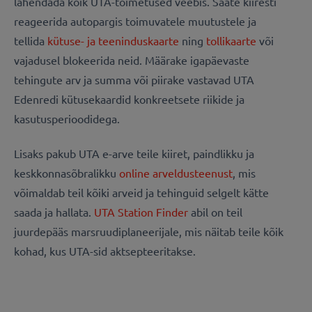
lahendada kõik UTA-toimetused veebis. Saate kiiresti
reageerida autopargis toimuvatele muutustele ja
tellida
kütuse- ja teeninduskaarte
ning
tollikaarte
või
vajadusel blokeerida neid. Määrake igapäevaste
tehingute arv ja summa või piirake vastavad UTA
Edenredi kütusekaardid konkreetsete riikide ja
kasutusperioodidega.
Lisaks pakub UTA e-arve teile kiiret, paindlikku ja
keskkonnasõbralikku
online arveldusteenust
, mis
võimaldab teil kõiki arveid ja tehinguid selgelt kätte
saada ja hallata.
UTA Station Finder
abil on teil
juurdepääs marsruudiplaneerijale, mis näitab teile kõik
kohad, kus UTA-sid aktsepteeritakse.