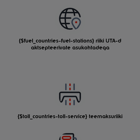
{$fuel_countries-fuel-stations} riiki UTA-d
aktsepteerivate asukohtadega
{$toll_countries-toll-service} teemaksuriiki