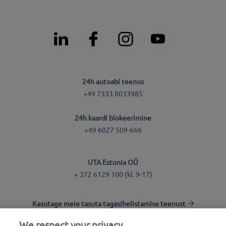
24h autoabi teenus
+49 7333 8033985
24h kaardi blokeerimine
+49 6027 509-666
UTA Estonia OÜ
+ 372 6129 100 (kl. 9-17)
Kasutage meie tasuta tagasihelistamise teenust
We respect your privacy.