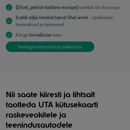
{$fuel_petrol-stations-europe}
tanklat üle Euroopa
Eraldi välja toodud tasud ühel arvel
– tankimine,
teemaksud ja teenused
Kõrge
turvalisuse
tase
Taotlege mittesiduvat pakkumist
Nii saate kiiresti ja lihtsalt
taotleda UTA kütusekaarti
raskeveokitele ja
teenindusautodele