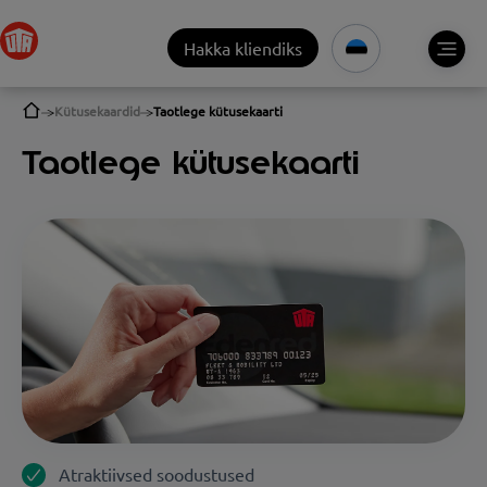
Hakka kliendiks
Kütusekaardid
Taotlege kütusekaarti
Taotlege kütusekaarti
Atraktiivsed soodustused