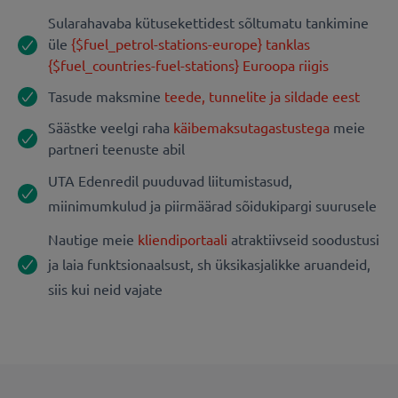
Sularahavaba kütusekettidest sõltumatu tankimine
üle
{$fuel_petrol-stations-europe} tanklas
{$fuel_countries-fuel-stations} Euroopa riigis
Tasude maksmine
teede, tunnelite ja sildade eest
Säästke veelgi raha
käibemaksutagastustega
meie
partneri teenuste abil
UTA Edenredil puuduvad liitumistasud,
miinimumkulud ja piirmäärad sõidukipargi suurusele
Nautige meie
kliendiportaali
atraktiivseid soodustusi
ja laia funktsionaalsust, sh üksikasjalikke aruandeid,
siis kui neid vajate