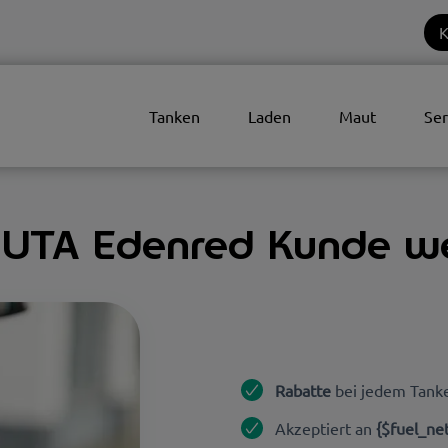
K
Tanken
Laden
Maut
Ser
& UTA Edenred Kunde w
Rabatte
bei jedem Tank
Akzeptiert an
{$fuel_ne