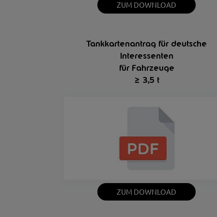
ZUM DOWNLOAD
Tankkartenantrag für deutsche
Interessenten
für Fahrzeuge
≥
3,5 t
ZUM DOWNLOAD