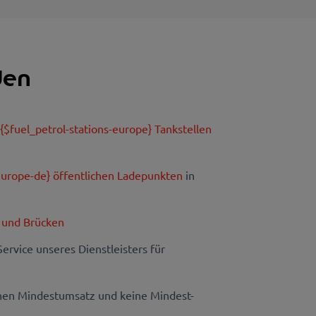
den
n
{$fuel_petrol-stations-europe} Tankstellen
europe-de} öffentlichen Ladepunkten
in
 und Brücken
rvice unseres Dienstleisters für
inen Mindestumsatz und keine Mindest-