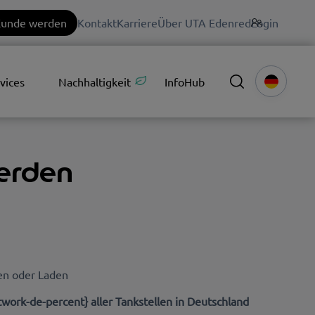
unde werden
Kontakt
Karriere
Über UTA Edenred
Login
vices
Nachhaltigkeit
InfoHub
erden
en oder Laden
twork-de-percent}
aller Tankstellen in Deutschland