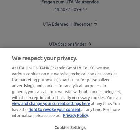
Fragen zum UTA Mautservice
+49 6027 509-617
UTA Edenred Hilfecenter
UTA Stationsfinder
Blog
We respect your privacy.
Login Kundenbereich
At UTA UNION TANK Eckstein GmbH & Co. KG, we use
various cookies on our website: technical cookies, cookies
Über UTA Edenred
for marketing purposes (in particular for personalized
advertising), and cookies for analytical purposes. In
UTA Academy
general, you can visit our website without cookies being set,
with the exception of technically necessary cookies. You can
view and change your current settings here
at any time. You
have the
right to revoke your consent
at any time. For more
information, please see our
Privacy Policy
.
Cookies Settings
Impressum
|
Datenschutzerklärung |
AGB |
Nutzungsbedingungen