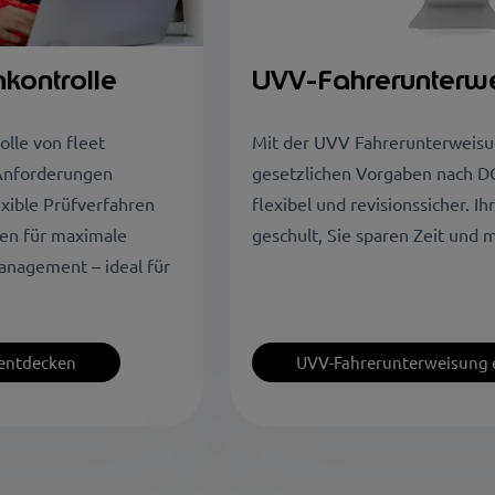
nkontrolle
UVV-Fahrerunterw
olle von fleet
Mit der UVV Fahrerunterweisung
n Anforderungen
gesetzlichen Vorgaben nach DGU
xible Prüfverfahren
flexibel und revisionssicher. I
gen für maximale
geschult, Sie sparen Zeit und 
anagement – ideal für
 entdecken
UVV-Fahrerunterweisung 