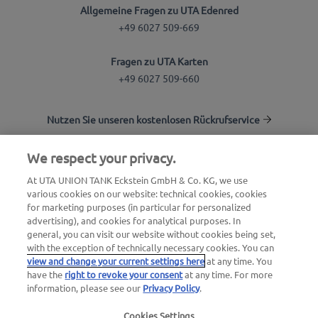
Allgemeine Fragen zu UTA Edenred
+49 6027 509-669
Fragen zu UTA Karten
+49 6027 509-660
Nutzen Sie unseren kostenlosen Rückrufservice
Fragen zum UTA Mautservice
We respect your privacy.
+49 6027 509-617
At UTA UNION TANK Eckstein GmbH & Co. KG, we use
various cookies on our website: technical cookies, cookies
UTA Edenred Hilfecenter
for marketing purposes (in particular for personalized
advertising), and cookies for analytical purposes. In
general, you can visit our website without cookies being set,
with the exception of technically necessary cookies. You can
UTA Stationsfinder
view and change your current settings here
at any time. You
Blog
have the
right to revoke your consent
at any time. For more
information, please see our
Privacy Policy
.
Login Kundenbereich
Cookies Settings