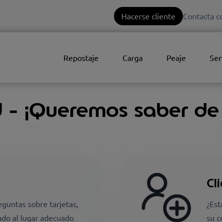
Hacerse cliente
Contacta c
Repostaje
Carga
Peaje
Ser
- ¡Queremos saber de t
Cl
eguntas sobre tarjetas,
¿Est
ado al lugar adecuado
su c