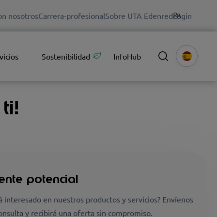
on nosotros
Carrera-profesional
Sobre UTA Edenred
Login
vicios
Sostenibilidad
InfoHub
i!
iente potencial
á interesado en nuestros productos y servicios? Envíenos
onsulta y recibirá una oferta sin compromiso.