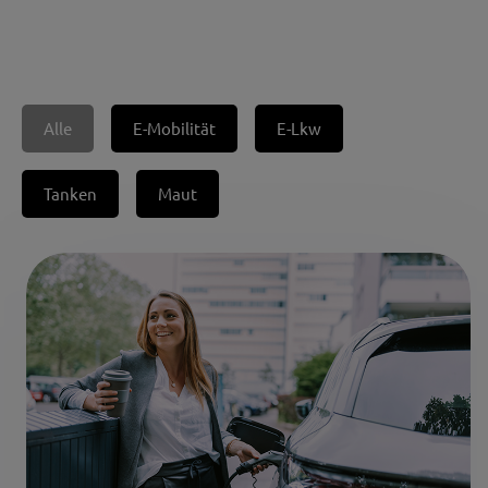
Alle
E-Mobilität
E-Lkw
Tanken
Maut