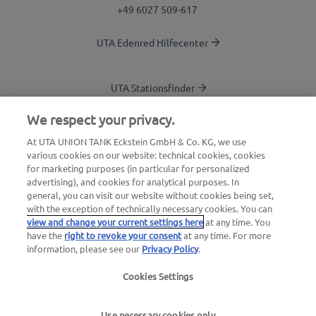
+49 6027 509-617
UTA Edenred Hilfecenter
UTA Stationsfinder
Blog
We respect your privacy.
Login Kundenbereich
At UTA UNION TANK Eckstein GmbH & Co. KG, we use
various cookies on our website: technical cookies, cookies
Über UTA Edenred
for marketing purposes (in particular for personalized
advertising), and cookies for analytical purposes. In
UTA Academy
general, you can visit our website without cookies being set,
with the exception of technically necessary cookies. You can
view and change your current settings here
at any time. You
have the
right to revoke your consent
at any time. For more
information, please see our
Privacy Policy
.
Cookies Settings
Impressum
|
Datenschutzerklärung |
AGB |
Nutzungsbedingungen
Use necessary cookies only