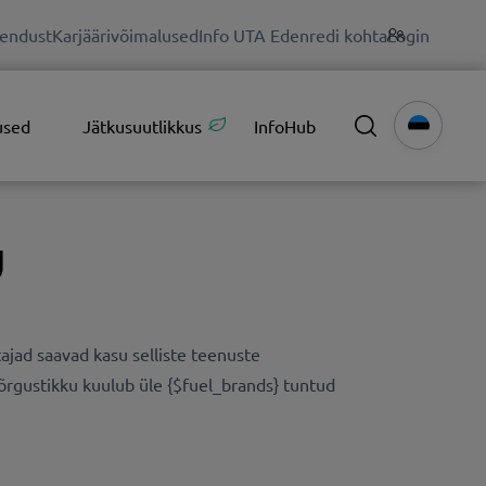
endust
Karjäärivõimalused
Info UTA Edenredi kohta
Login
used
Jätkusuutlikkus
InfoHub
d
ajad saavad kasu selliste teenuste
õrgustikku kuulub üle {$fuel_brands} tuntud