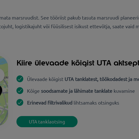
ata marsruudist. See tööriist pakub tasuta marsruudi planeerim
tojuht, logistikajuht või füüsilisest isikust ettevõtja, saate va
Kiire ülevaade kõigist UTA aktsep
Ülevaade kõigist
UTA tanklatest, töökodadest ja 
Kõige
soodsamate ja lähimate tanklate
kuvamine
Erinevad filtrivalikud
lihtsamaks otsinguks
UTA tanklaotsing