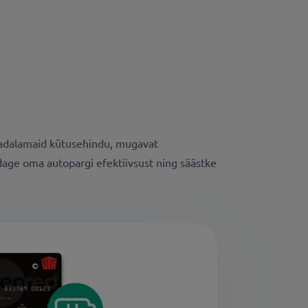
 madalamaid kütusehindu, mugavat
dage oma autopargi efektiivsust ning säästke