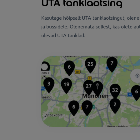
UTA tanklaotsing
Kasutage hõlpsalt UTA tanklaotsingut, olenem
ja bussidele. Olenemata sellest, kas olete au
olevad UTA tanklad.