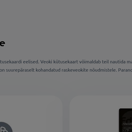
le
ütusekaardi eelised. Veoki kütusekaart võimaldab teil nautida
s on suurepäraselt kohandatud raskeveokite nõudmistele. Paran