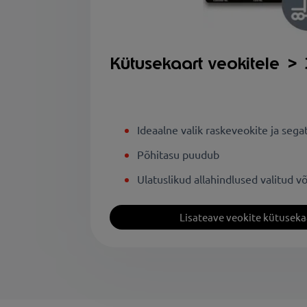
Kütusekaart veokitele > 
Ideaalne valik raskeveokite ja sega
Põhitasu puudub
Ulatuslikud allahindlused valitud v
Lisateave veokite kütuseka