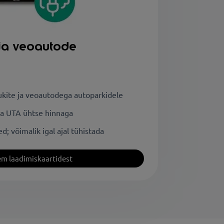
e ja veoautode
dukite ja veoautodega autoparkidele
va UTA ühtse hinnaga
d; võimalik igal ajal tühistada
m laadimiskaartidest