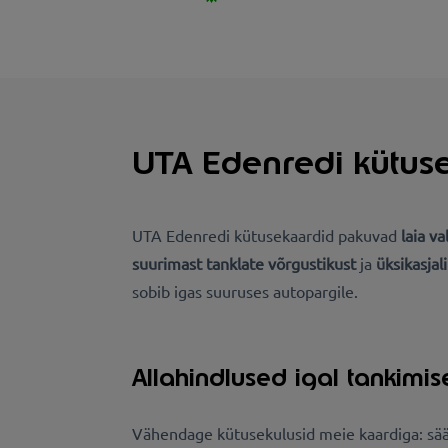
UTA Edenredi kütuse
UTA Edenredi kütusekaardid pakuvad
laia va
suurimast tanklate võrgustikust
ja
üksikasjal
sobib igas suuruses autopargile.
Allahindlused igal tankimis
Vähendage kütusekulusid meie kaardiga: sä