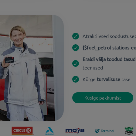
Atraktiivsed soodustuse
{$fuel_petrol-stations-e
Eraldi välja toodud tasud
teenused
Kõrge
turvalisuse
tase
Küsige pakkumist