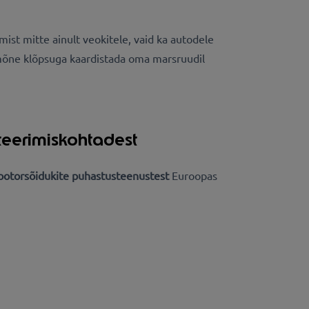
ist mitte ainult veokitele, vaid ka autodele
id mõne klõpsuga kaardistada oma marsruudil
teerimiskohtadest
mootorsõidukite puhastusteenustest
Euroopas