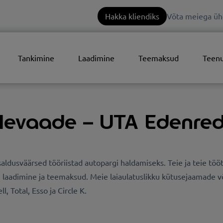
Hakka kliendiks
Võta meiega üh
Tankimine
Laadimine
Teemaksud
Teen
ülevaade – UTA Edenre
ldusväärsed tööriistad autopargi haldamiseks. Teie ja teie tööt
, laadimine ja teemaksud.
Meie laiaulatuslikku kütusejaamade v
, Total, Esso ja Circle K.