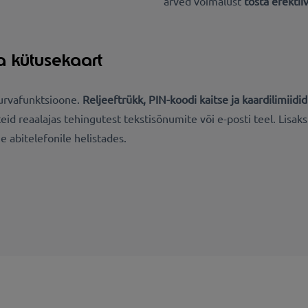
arved võimalust
tõsta efektii
a kütusekaart
 turvafunktsioone.
Reljeeftrükk, PIN-koodi kaitse ja kaardilimiid
teid reaalajas tehingutest tekstisõnumite või e-posti teel. Lisak
e abitelefonile helistades.