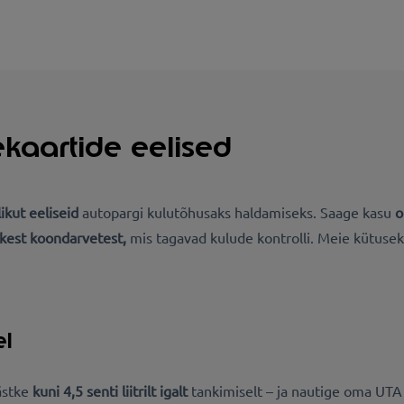
kaartide eelised
likut eeliseid
autopargi kulutõhusaks haldamiseks. Saage kasu
o
ikest koondarvetest,
mis tagavad kulude kontrolli. Meie kütuse
el
ästke
kuni 4,5 senti liitrilt igalt
tankimiselt – ja nautige oma UTA