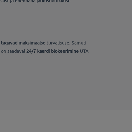
vsust ja edendada jätkusuutlikkust
.
id tagavad maksimaalse
turvalisuse. Samuti
s on saadaval
24/7 kaardi blokeerimine
UTA