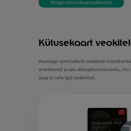
Küsige mittesiduvat pakkumist
Kütusekaart veokite
Avastage spetsiaalselt veokitele mõeldud k
arveldamist ja laia aktsepteerimisvõrku, mi
aega ja raha igal tankimisel.