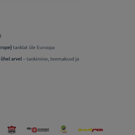
d
urope}
tanklat üle Euroopa
 ühel arvel
– tankimine, teemaksud ja