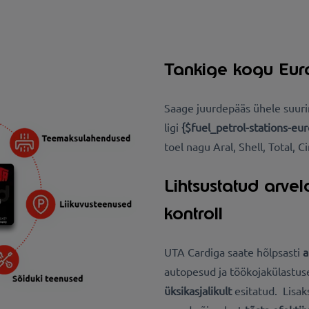
Tankige kogu Eu
Saage juurdepääs ühele suuri
ligi
{$fuel_petrol-stations-eu
toel nagu Aral, Shell, Total, Ci
Lihtsustatud arvel
kontroll
UTA Cardiga saate hõlpsasti
a
autopesud ja töökojakülastus
üksikasjalikult
esitatud. Lisa