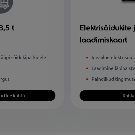
3,5 t
Elektrisõidukit
laadimiskaart
tüüpi sõidukiparkidele
Ideaalne elektrisõi
Laadimine läbipaist
õrgus
Paindlikud tingimuse
artide kohta
Rohke