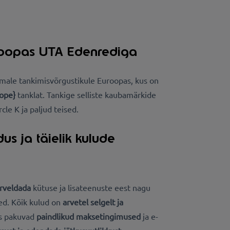
roopas UTA Edenrediga
male tankimisvõrgustikule Euroopas, kus on
rope}
tanklat
. Tankige selliste kaubamärkide
rcle K ja paljud teised.
dus ja täielik kulude
rveldada
kütuse ja lisateenuste eest nagu
ed. Kõik kulud on
arvetel selgelt ja
ks pakuvad
paindlikud maksetingimused
ja e-