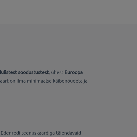
lulistest soodustustest
, ühest
Euroopa
kaart on ilma minimaalse käibenõudeta ja
 Edenredi teenuskaardiga täiendavaid