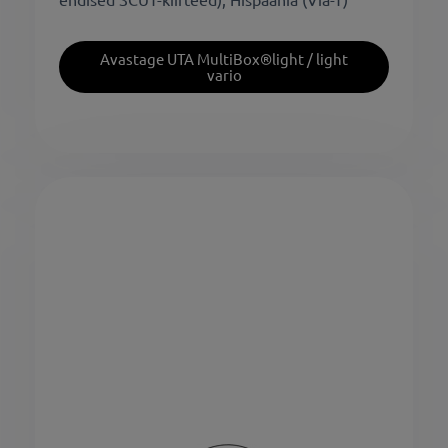
Avastage UTA MultiBox®light / light
vario