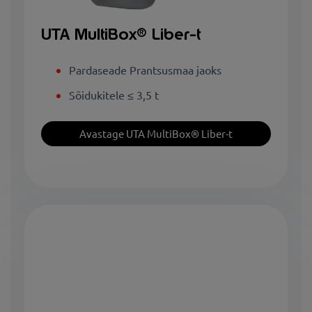
UTA MultiBox
® Liber-t
Pardaseade Prantsusmaa jaoks
Sõidukitele ≤ 3,5 t
Avastage UTA MultiBox® Liber-t