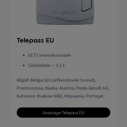
Telepass EU
EETS teemaksuseade
Sõidukitele > 3,5 t
Riigid: Belgia (sh Liefkenshoeki tunnel),
Prantsusmaa, Itaalia, Austria, Poola (ainult A4,
Katowice–Krakow lõik), Hispaania, Portugal
Avastage Telepass EU