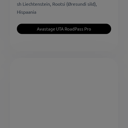
sh Liechtenstein, Rootsi (Øresundi sild),
Hispaania
Avastage UTA RoadPass Pro