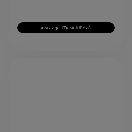
Avastage UTA MultiBox®