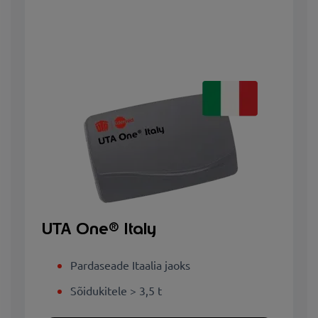
UTA One® Italy
Pardaseade Itaalia jaoks
Sõidukitele > 3,5 t