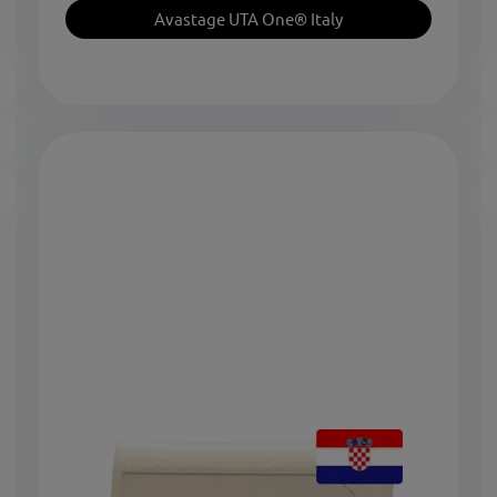
Avastage UTA One® Italy