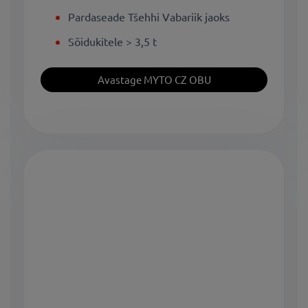
Pardaseade Tšehhi Vabariik jaoks
Sõidukitele > 3,5 t
Avastage MYTO CZ OBU