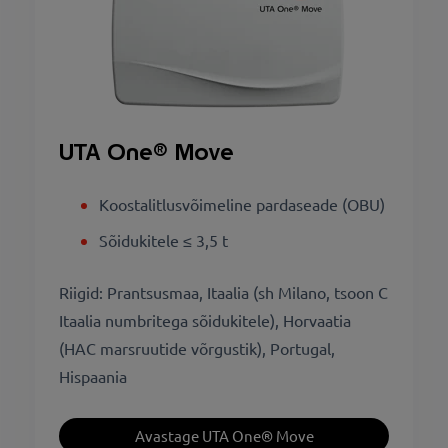
UTA One® Move
Koostalitlusvõimeline pardaseade (OBU)
Sõidukitele ≤ 3,5 t
Riigid: Prantsusmaa, Itaalia (sh Milano, tsoon C
Itaalia numbritega sõidukitele), Horvaatia
(HAC marsruutide võrgustik), Portugal,
Hispaania
Avastage UTA One® Move