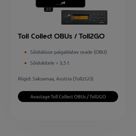
Toll Collect OBUs / Toll2GO
Sõidukisse paigaldatav seade (OBU)
Sõidukitele > 3,5 t
Riigid: Saksamaa, Austria (Toll2GO)
Avastage Toll Collect OBUs / Toll2GO