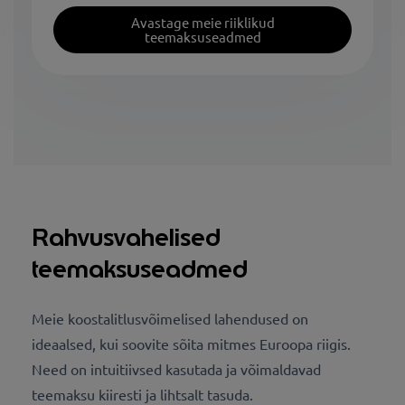
Avastage meie riiklikud
teemaksuseadmed
Rahvusvahelised
teemaksuseadmed
Meie koostalitlusvõimelised lahendused on
ideaalsed, kui soovite sõita mitmes Euroopa riigis.
Need on intuitiivsed kasutada ja võimaldavad
teemaksu kiiresti ja lihtsalt tasuda.