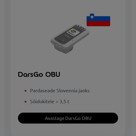
DarsGo OBU
Pardaseade Sloveenia jaoks
Sõidukitele > 3,5 t
Avastage DarsGo OBU