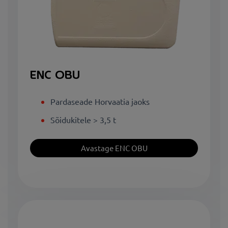
ENC OBU
Pardaseade Horvaatia jaoks
Sõidukitele > 3,5 t
Avastage ENC OBU