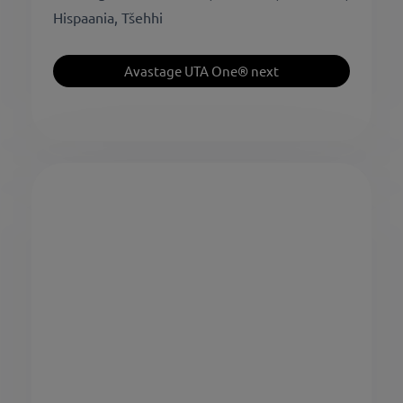
Hispaania, Tšehhi
Avastage UTA One® next