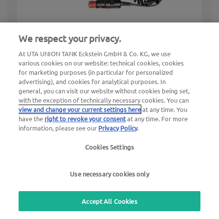
SkyToll OBU
We respect your privacy.
At UTA UNION TANK Eckstein GmbH & Co. KG, we use
Pardaseade Slovakkia jaoks
various cookies on our website: technical cookies, cookies
for marketing purposes (in particular for personalized
Sõidukitele > 3,5 t
advertising), and cookies for analytical purposes. In
general, you can visit our website without cookies being set,
with the exception of technically necessary cookies. You can
Avastage SkyToll OBU
view and change your current settings here
at any time. You
have the
right to revoke your consent
at any time. For more
information, please see our
Privacy Policy
.
Cookies Settings
Use necessary cookies only
Accept All Cookies