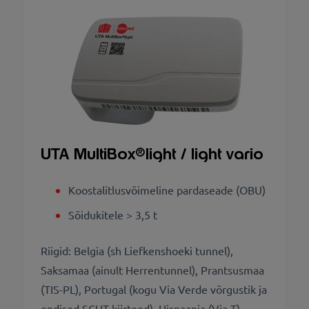
UTA MultiBox®light / light vario
Koostalitlusvõimeline pardaseade (OBU)
Sõidukitele > 3,5 t
Riigid: Belgia (sh Liefkenshoeki tunnel),
Saksamaa (ainult Herrentunnel), Prantsusmaa
(TIS-PL), Portugal (kogu Via Verde võrgustik ja
endised SCUT-kiirteed), Hispaania (Via-T)