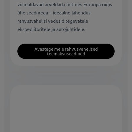
võimaldavad arveldada mitmes Euroopa riigis
ühe seadmega – ideaalne lahendus
rahvusvahelisi vedusid tegevatele
ekspediitoritele ja autojuhtidele.
Avastage meie rahvusvahelised
teemaksuseadmed