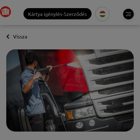
Kártya igénylés-Szerződés
Vissza