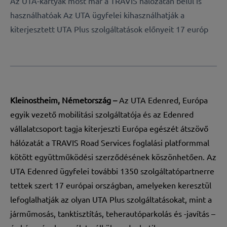
Az UTA-kártyák most már a TRAVIS hálózatán belül is
használhatóak Az UTA ügyfelei kihasználhatják a
kiterjesztett UTA Plus szolgáltatások előnyeit 17 európ
Kleinostheim, Németország –
Az UTA Edenred
, Európa
egyik vezető mobilitási szolgáltatója és az Edenred
vállalatcsoport tagja kiterjeszti Európa egészét átszövő
hálózatát a TRAVIS Road Services foglalási platformmal
kötött együttműködési szerződésének köszönhetően. Az
UTA Edenred ügyfelei további 1350 szolgáltatópartnerre
tettek szert 17 európai országban, amelyeken keresztül
lefoglalhatják az olyan UTA Plus szolgáltatásokat, mint a
járműmosás, tanktisztítás, teherautóparkolás és -javítás –