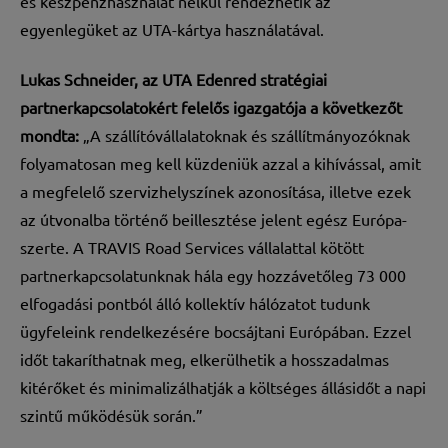
és készpénzhasználat nélkül rendezhetik az
egyenlegüket az UTA-kártya használatával.
Lukas Schneider, az UTA Edenred stratégiai
partnerkapcsolatokért felelős igazgatója a következőt
mondta:
„A szállítóvállalatoknak és szállítmányozóknak
folyamatosan meg kell küzdeniük azzal a kihívással, amit
a megfelelő szervizhelyszínek azonosítása, illetve ezek
az útvonalba történő beillesztése jelent egész Európa-
szerte. A TRAVIS Road Services vállalattal kötött
partnerkapcsolatunknak hála egy hozzávetőleg 73 000
elfogadási pontból álló kollektív hálózatot tudunk
ügyfeleink rendelkezésére bocsájtani Európában. Ezzel
időt takaríthatnak meg, elkerülhetik a hosszadalmas
kitérőket és minimalizálhatják a költséges állásidőt a napi
szintű működésük során.”