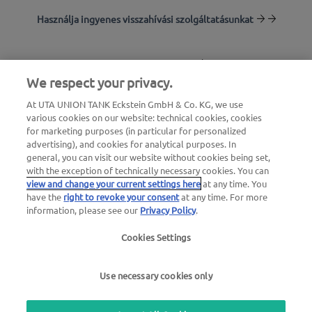
Használja ingyenes visszahívási szolgáltatásunkat
Töltőállomás-kereső
We respect your privacy.
Bejelentkezés az ügyfélfelületre
At UTA UNION TANK Eckstein GmbH & Co. KG, we use
various cookies on our website: technical cookies, cookies
Az UTA Edenredről
for marketing purposes (in particular for personalized
advertising), and cookies for analytical purposes. In
general, you can visit our website without cookies being set,
with the exception of technically necessary cookies. You can
view and change your current settings here
at any time. You
have the
right to revoke your consent
at any time. For more
information, please see our
Privacy Policy
.
Jogi értesítés |
Adatvédelmi irányelvek |
Általános
Cookies Settings
szerződési feltételek
|
Felhasználói feltételek
Use necessary cookies only
we simplify mobility