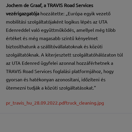
Jochem de Graaf, a TRAVIS Road Services
vezérigazgatója
hozzátette: „Európa egyik vezető
mobilitási szolgáltatójaként logikus lépés az UTA
Edenreddel való együttműködés, amellyel még több
értéket és még magasabb szintű kényelmet
biztosíthatunk a szállítóvállalatoknak és közúti
szolgáltatóknak. A kiterjesztett szolgáltatóhálózaton túl
az UTA Edenred ügyfelei azonnal hozzáférhetnek a
TRAVIS Road Services foglalási platformjához, hogy
gyorsan és hatékonyan azonosítani, időzíteni és
ütemezni tudják a közúti szolgáltatásokat.”
pr_travis_hu_28.09.2022.pdf
truck_cleaning.jpg