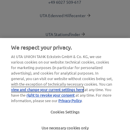
+49 6027 509-617
UTA Edenred Hilfecenter
UTA Stationsfinder
Blog
We respect your privacy.
Login Kundenbereich
At UTA UNION TANK Eckstein GmbH & Co. KG, we use
various cookies on our website: technical cookies, cookies
Über UTA Edenred
for marketing purposes (in particular for personalized
advertising), and cookies for analytical purposes. In
UTA Academy
general, you can visit our website without cookies being set,
with the exception of technically necessary cookies. You can
view and change your current settings here
at any time. You
have the
right to revoke your consent
at any time. For more
information, please see our
Privacy Policy
.
Cookies Settings
Impressum
|
Datenschutzerklärung |
AGB |
Nutzungsbedingungen
Use necessary cookies only