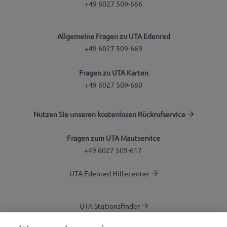
+49 6027 509-666
Allgemeine Fragen zu UTA Edenred
+49 6027 509-669
Fragen zu UTA Karten
+49 6027 509-660
Nutzen Sie unseren kostenlosen Rückrufservice
Fragen zum UTA Mautservice
+49 6027 509-617
UTA Edenred Hilfecenter
UTA Stationsfinder
Blog