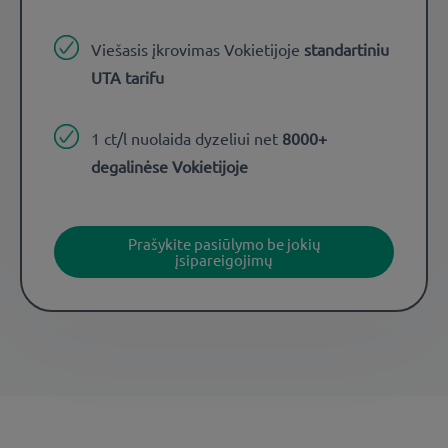
Viešasis įkrovimas Vokietijoje
standartiniu
UTA tarifu
1 ct/l nuolaida dyzeliui net
8000+
degalinėse Vokietijoje
Prašykite pasiūlymo be jokių
įsipareigojimų