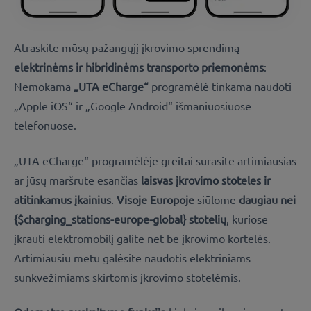
Atraskite mūsų pažangųjį įkrovimo sprendimą
elektrinėms ir hibridinėms transporto priemonėms
:
Nemokama
„UTA eCharge“
programėlė tinkama naudoti
„Apple iOS“ ir „Google Android“ išmaniuosiuose
telefonuose.
„UTA eCharge“ programėlėje greitai surasite artimiausias
ar jūsų maršrute esančias
laisvas įkrovimo stoteles ir
atitinkamus įkainius
.
Visoje Europoje
siūlome
daugiau nei
{$charging_stations-europe-global} stotelių
, kuriose
įkrauti elektromobilį galite net be įkrovimo kortelės.
Artimiausiu metu galėsite naudotis elektriniams
sunkvežimiams skirtomis įkrovimo stotelėmis.