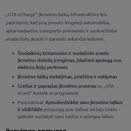
„UTA eCharge“ įkrovimo taškų infrastruktūra leis
pasirūpinti, kad jūsų įmonės lengvieji automobiliai,
aptarnaujančios transporto priemonės ir sunkvežimiai
visada būtų įkrauti ir paruošti sekančiai kelionei.
Šiuolaikinių kintamosios ir nuolatinės srovės
įkrovimo stotelių įrengimas, įskaitant apsaugą nuo
elektros linijų perkrovos
Įkrovimo taškų stebėjimas, priežiūra ir valdymas
Greitas ir paprastas įkrovimo procesas
su „UTA
eCard“ kortele ar programėle
Pasirinktinai:
Apmokestinkite savo įkrovimo taškus
ir uždirbkite
prisijungę prie dalinai viešojo tinklo –
galėsite nustatyti savo tarifus ir prieigos laikus
Įkrovimas namuose