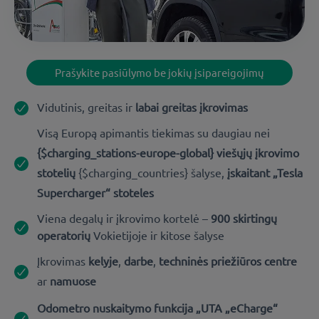
Prašykite pasiūlymo be jokių įsipareigojimų
Vidutinis, greitas ir
labai greitas įkrovimas
Visą Europą apimantis tiekimas su daugiau nei
{$charging_stations-europe-global} viešųjų įkrovimo
stotelių
{$charging_countries} šalyse,
įskaitant „Tesla
Supercharger“ stoteles
Viena degalų ir įkrovimo kortelė –
900 skirtingų
operatorių
Vokietijoje ir kitose šalyse
Įkrovimas
kelyje
,
darbe
,
techninės priežiūros centre
ar
namuose
Odometro nuskaitymo funkcija
„UTA „eCharge“