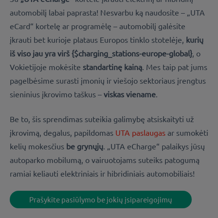
automobilį labai paprasta! Nesvarbu ką naudosite – „UTA
eCard“ kortelę ar programėlę – automobilį galėsite
įkrauti bet kurioje plataus Europos tinklo stotelėje,
kurių
iš viso jau yra virš {$charging_stations-europe-global}
, o
Vokietijoje mokėsite
standartinę kainą
. Mes taip pat jums
pagelbėsime surasti įmonių ir viešojo sektoriaus įrengtus
sieninius įkrovimo taškus –
viskas viename
.
Be to, šis sprendimas suteikia galimybę atsiskaityti už
įkrovimą, degalus, papildomas
UTA paslaugas
ar sumokėti
kelių mokesčius
be grynųjų
. „UTA eCharge“ palaikys jūsų
autoparko mobilumą, o vairuotojams suteiks patogumą
ramiai keliauti elektriniais ir hibridiniais automobiliais!
Prašykite pasiūlymo be jokių įsipareigojimų