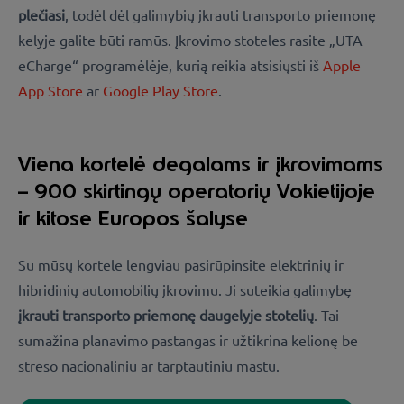
plečiasi
, todėl dėl galimybių įkrauti transporto priemonę
kelyje galite būti ramūs. Įkrovimo stoteles rasite
„UTA
eCharge“ programėlėje
, kurią reikia atsisiųsti iš
Apple
App Store
ar
Google Play Store
.
Viena kortelė degalams ir įkrovimams
– 900 skirtingų operatorių Vokietijoje
ir kitose Europos šalyse
Su mūsų kortele lengviau pasirūpinsite elektrinių ir
hibridinių automobilių įkrovimu. Ji suteikia galimybę
įkrauti transporto priemonę daugelyje stotelių
. Tai
sumažina planavimo pastangas ir užtikrina kelionę be
streso nacionaliniu ar tarptautiniu mastu.