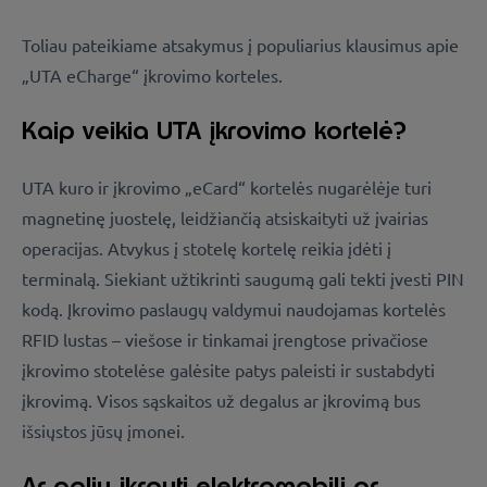
Toliau pateikiame atsakymus į populiarius klausimus apie
„UTA eCharge“ įkrovimo korteles.
Kaip veikia UTA įkrovimo kortelė?
UTA
kuro ir įkrovimo
„eCard“ kortelės nugarėlėje turi
magnetinę juostelę, leidžiančią atsiskaityti už įvairias
operacijas. Atvykus į stotelę kortelę reikia įdėti į
terminalą. Siekiant užtikrinti saugumą gali tekti įvesti PIN
kodą. Įkrovimo paslaugų valdymui naudojamas kortelės
RFID lustas – viešose ir tinkamai įrengtose privačiose
įkrovimo stotelėse galėsite patys paleisti ir sustabdyti
įkrovimą. Visos sąskaitos už degalus ar įkrovimą bus
išsiųstos jūsų įmonei.
Ar galiu įkrauti elektromobilį ar