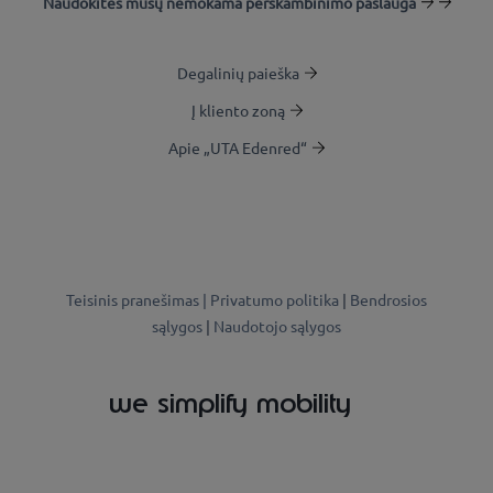
Naudokitės mūsų nemokama perskambinimo paslauga
Degalinių paieška
Į kliento zoną
Apie „UTA Edenred“
Teisinis pranešimas |
Privatumo politika
|
Bendrosios
sąlygos
|
Naudotojo sąlygos
we simplify mobility