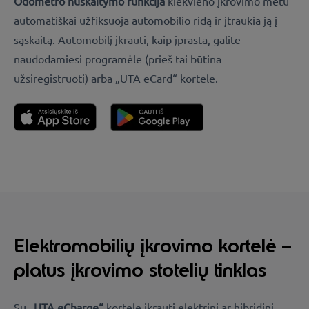
Odometro nuskaitymo funkcija
kiekvieno įkrovimo metu
automatiškai užfiksuoja automobilio ridą ir įtraukia ją į
sąskaitą. Automobilį įkrauti, kaip įprasta, galite
naudodamiesi programėle (prieš tai būtina
užsiregistruoti) arba „UTA eCard“ kortele.
Elektromobilių įkrovimo kortelė –
platus įkrovimo stotelių tinklas
Su
„UTA eCharge“
kortele įkrauti elektrinį ar hibridinį