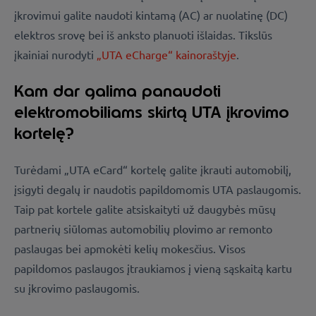
įkrovimui galite naudoti kintamą (AC) ar nuolatinę (DC)
elektros srovę bei iš anksto planuoti išlaidas. Tikslūs
įkainiai nurodyti
„UTA eCharge“ kainoraštyje
.
Kam dar galima panaudoti
elektromobiliams skirtą UTA įkrovimo
kortelę?
Turėdami „UTA eCard“ kortelę galite įkrauti automobilį,
įsigyti degalų ir naudotis papildomomis UTA paslaugomis.
Taip pat kortele galite atsiskaityti už daugybės mūsų
partnerių siūlomas automobilių plovimo ar remonto
paslaugas bei apmokėti kelių mokesčius. Visos
papildomos paslaugos įtraukiamos į vieną sąskaitą kartu
su įkrovimo paslaugomis.