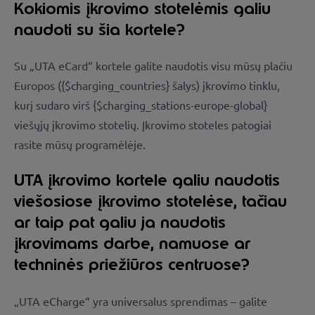
Kokiomis įkrovimo stotelėmis galiu
naudoti su šia kortele?
Su „UTA eCard“ kortele galite naudotis visu mūsų plačiu
Europos ({$charging_countries} šalys) įkrovimo tinklu,
kurį sudaro virš {$charging_stations-europe-global}
viešųjų įkrovimo stotelių. Įkrovimo stoteles patogiai
rasite mūsų programėlėje.
UTA įkrovimo kortele galiu naudotis
viešosiose įkrovimo stotelėse, tačiau
ar taip pat galiu ja naudotis
įkrovimams darbe, namuose ar
techninės priežiūros centruose?
„UTA eCharge“ yra universalus sprendimas – galite