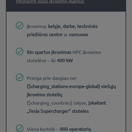
Peržiūrėti visus įkrovimo įkainius
Įkrovimas
kelyje, darbe, techninės
priežiūros centre
ar
namuose
Itin spartus įkrovimas
HPC įkrovimo
stotelėse – iki
400 kW
Prieiga prie daugiau nei
{$charging_stations-europe-global} viešųjų
įkrovimo stotelių
{$charging_countries} šalyse,
įskaitant
„Tesla Supercharger“ stoteles
Viena kortelė –
900 operatorių