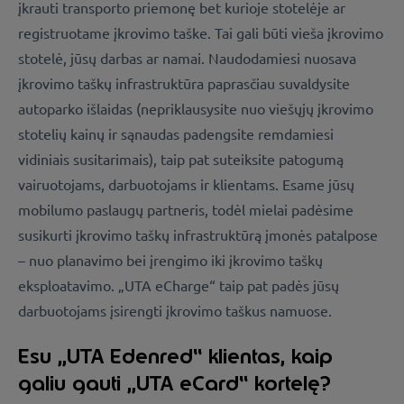
įkrauti transporto priemonę bet kurioje stotelėje ar
registruotame įkrovimo taške. Tai gali būti vieša įkrovimo
stotelė, jūsų darbas ar namai. Naudodamiesi nuosava
įkrovimo taškų infrastruktūra paprasčiau suvaldysite
autoparko išlaidas (nepriklausysite nuo viešųjų įkrovimo
stotelių kainų ir sąnaudas padengsite remdamiesi
vidiniais susitarimais), taip pat suteiksite patogumą
vairuotojams, darbuotojams ir klientams. Esame jūsų
mobilumo paslaugų partneris, todėl mielai padėsime
susikurti įkrovimo taškų infrastruktūrą įmonės patalpose
– nuo planavimo bei įrengimo iki įkrovimo taškų
eksploatavimo. „UTA eCharge“ taip pat padės jūsų
darbuotojams įsirengti įkrovimo taškus namuose.
Esu „UTA Edenred“ klientas, kaip
galiu gauti „UTA eCard“ kortelę?