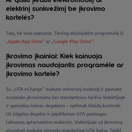
elektrinį sunkvežimį be įkrovimo
kortelės?
Taip, tai visai paprasta. Tiesiog atsisiųskite programėlę iš
„Apple App Store“
ar
„Google Play Store“
.
Įkrovimo įkainiai: Kiek kainuoja
įkrovimas naudojantis programėle ar
įkrovimo kortele?
Su „UTA eCharge“ mokate mėnesinį mokestį ir gaunate
nuolaidas įkrovimams bei standartinius tarifus Vokietijoje
ir specialias kainas degalams – optimali išlaidų kontrolė.
Už įsigytus degalus ir papildomas UTA paslaugas
taikomas aptarnavimo mokestis. Vokietijoje už įkrovimą
visuomet mokate vienodą standartinę UTA kainą. Todėl