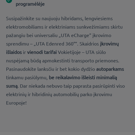
programėlėje
Susipažinkite su naujuoju
hibridams, lengviesiems
elektromobiliams ir elektriniams sunkvežimiams
skirtu
pažangiu bei universaliu „UTA eCharge“ įkrovimo
sprendimu – „UTA Edenred 360°“. Skaidrios
įkrovimų
išlaidos
ir
vienodi tarifai
Vokietijoje – UTA siūlo
nuspėjamą būdą apmokestinti transporto priemones.
Pasinaudokite lanksčiu ir bet kokio dydžio
autoparkams
tinkamu pasiūlymu,
be reikalavimo išleisti minimalią
sumą
. Dar niekada nebuvo taip paprasta pasirūpinti viso
elektrinių ir hibridinių automobilių parko įkrovimu
Europoje!