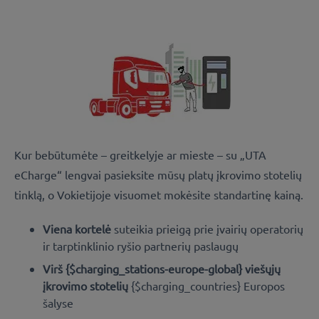
Kur bebūtumėte – greitkelyje ar mieste – su „UTA
eCharge“ lengvai pasieksite mūsų platų įkrovimo stotelių
tinklą, o Vokietijoje visuomet mokėsite standartinę kainą.
Viena kortelė
suteikia prieigą prie įvairių operatorių
ir tarptinklinio ryšio partnerių paslaugų
Virš {$charging_stations-europe-global} viešųjų
įkrovimo stotelių
{$charging_countries}
Europos
šalyse