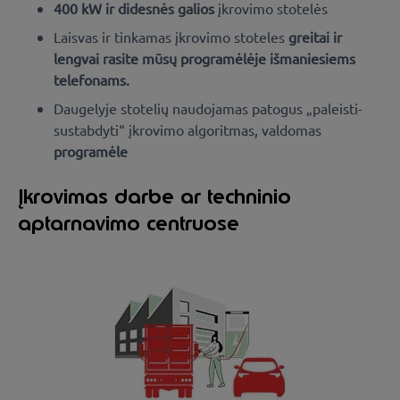
400 kW ir didesnės galios
įkrovimo stotelės
Laisvas ir tinkamas įkrovimo stoteles
greitai ir
lengvai
rasite mūsų programėlėje išmaniesiems
telefonams.
Daugelyje stotelių naudojamas patogus „paleisti-
sustabdyti“ įkrovimo algoritmas, valdomas
programėle
Įkrovimas darbe ar techninio
aptarnavimo centruose