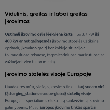
Vidutinis, greitas ir labai greitas
įkrovimas
Optimali įkrovimo galia kiekvieną kartą
: nuo 3,7 kW
iki
400 kW ar net galingesnės
įkrovimo stotelės užtikrina
optimalų įkrovimo greitį bet kokioje situacijoje –
tolimuosiuose reisuose, tarpmiestiniuose maršrutuose ar
važinėjant vien tik po miestą.
Įkrovimo stotelės visoje Europoje
Naudokitės mūsų viešojo įkrovimo tinklu,
kurį sudaro virš
{$charging_stations-europe-global} stotelių
visoje
Europoje, ir specialiomis elektrinių sunkvežimių įkrovimo
galimybėmis. Mūsų
Europos įkrovimo tinklas sparčiai