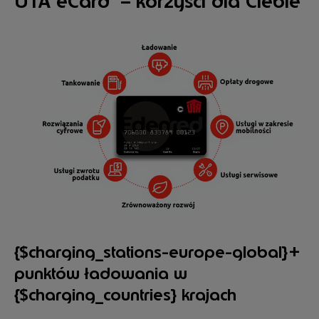
UTA eCard – korzyści dla Ciebie
{$charging_stations-europe-global}+
punktów ładowania w
{$charging_countries} krajach