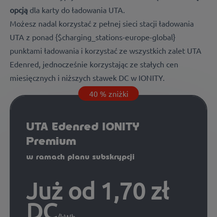
opcją
dla karty do ładowania UTA.
Możesz nadal korzystać z pełnej sieci stacji ładowania
UTA z ponad {$charging_stations-europe-global}
punktami ładowania i korzystać ze wszystkich zalet UTA
Edenred, jednocześnie korzystając ze stałych cen
miesięcznych i niższych stawek DC w IONITY.
40 % zniżki
UTA Edenred IONITY
Premium
w ramach planu subskrypcji
Już od 1,70 zł
DC
/kWh