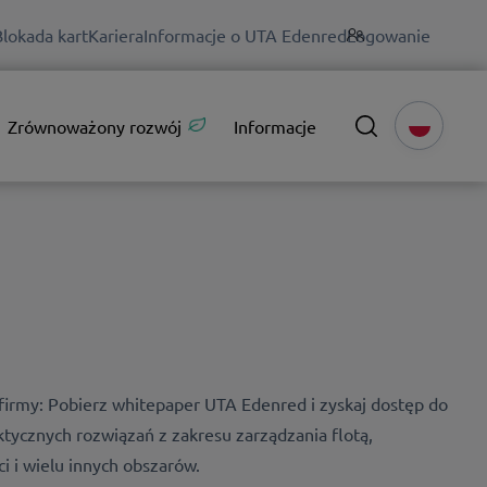
Blokada kart
Kariera
Informacje o UTA Edenred
Logowanie
Zrównoważony rozwój
Informacje
firmy: Pobierz whitepaper UTA Edenred i zyskaj dostęp do
ktycznych rozwiązań z zakresu zarządzania flotą,
i i wielu innych obszarów.