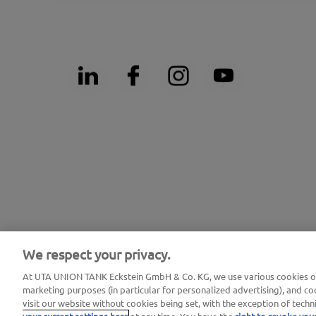
We respect your privacy.
At UTA UNION TANK Eckstein GmbH & Co. KG, we use various cookies on 
Nota prawna |
Nota prawna i pliki cookies / Ochrona danych osobow
marketing purposes (in particular for personalized advertising), and coo
visit our website without cookies being set, with the exception of techn