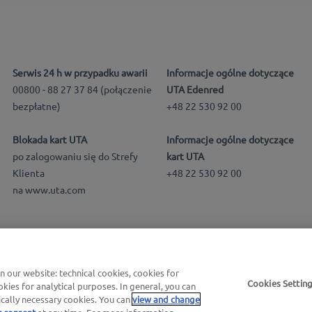
Serwis 24 h w przypadku awarii
Informacje ogólne dotyczące
00800 - 88 27 37 84 (połączenie
UTA Edenred
bezpłatne)
+48 22 530 92 00
Blokada kart UTA
Informacje ogólne dotyczące
po zalogowaniu się do Strefy
kart UTA
Klienta
+48 22 530 92 00
na www.uta.com
our website: technical cookies, cookies for
ych |
Ogólne Warunki Handlowe UTA |
Warunki użytkowania
Cookies Settin
kies for analytical purposes. In general, you can
ically necessary cookies. You can
view and change