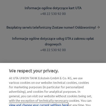
Informacje ogólne dotyczące kart UTA
+48 22 530 92 00
Bezpłatny serwis telefoniczny Zostaw numer! Oddzwonimy!
Informacje ogólne dotyczące usług UTA z zakresu opłat
drogowych
+48 22 530 92 00
Wyszukiwarka stacji
We respect your privacy.
Zaloguj się do strefy klienta
At UTA UNION TANK Eckstein GmbH & Co. KG, we use
Informacje o UTA Edenred
various cookies on our website: technical cookies, cookies
for marketing purposes (in particular for personalized
advertising), and cookies for analytical purposes. In
general, you can visit our website without cookies being set,
with the exception of technically necessary cookies. You can
view and change your current settings here
at any time. You