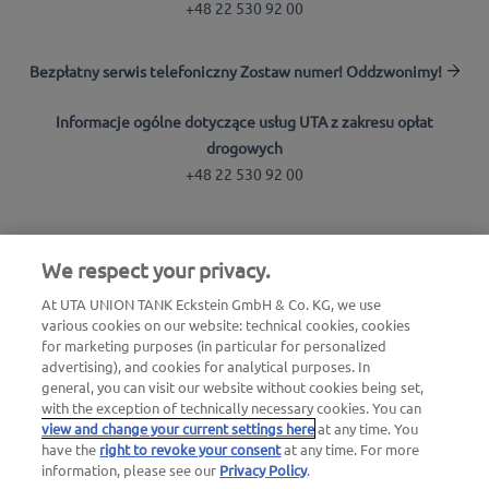
+48 22 530 92 00
Bezpłatny serwis telefoniczny Zostaw numer! Oddzwonimy!
Informacje ogólne dotyczące usług UTA z zakresu opłat
drogowych
+48 22 530 92 00
Wyszukiwarka stacji
We respect your privacy.
Zaloguj się do strefy klienta
At UTA UNION TANK Eckstein GmbH & Co. KG, we use
Informacje o UTA Edenred
various cookies on our website: technical cookies, cookies
for marketing purposes (in particular for personalized
advertising), and cookies for analytical purposes. In
general, you can visit our website without cookies being set,
with the exception of technically necessary cookies. You can
view and change your current settings here
at any time. You
have the
right to revoke your consent
at any time. For more
Nota prawna |
Nota prawna i pliki cookies / Ochrona
information, please see our
Privacy Policy
.