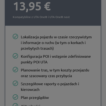
13,95 €
Kompatybilne z UTA One® i UTA One® next
Lokalizacja pojazdu w czasie rzeczywistym
i informacje o ruchu (w tym o korkach i
przebytych trasach)
Konfiguracja POI i wstępnie zdefiniowane
punkty POI UTA
Planowanie tras, w tym koszty przejazdu
oraz szacowany czas przybycia
Szczegółowe raporty o pojazdach i
kierowcach
Plan przeglądów
Aktualności