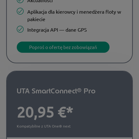
Aplikacja dla kierowcy i menedżera floty w
pakiecie
Integracja API — dane GPS
Poproś o ofertę bez zobowiązań
UTA SmartConnect® Pro
20,95 €*
Kompatybilne z UTA One® next