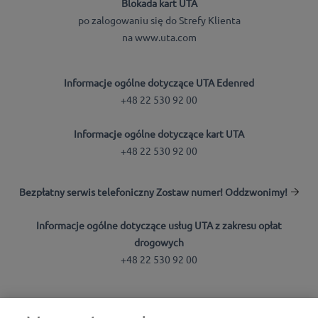
Blokada kart UTA
po zalogowaniu się do Strefy Klienta
na www.uta.com
Informacje ogólne dotyczące UTA Edenred
+48 22 530 92 00
Informacje ogólne dotyczące kart UTA
+48 22 530 92 00
Bezpłatny serwis telefoniczny Zostaw numer! Oddzwonimy!
Informacje ogólne dotyczące usług UTA z zakresu opłat
drogowych
+48 22 530 92 00
Wyszukiwarka stacji