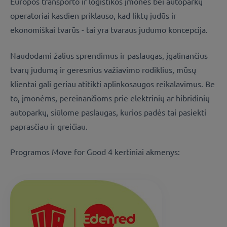
Europos transporto ir logistikos įmonės bei autoparkų
operatoriai kasdien priklauso, kad liktų judūs ir
ekonomiškai tvarūs - tai yra tvaraus judumo koncepcija.
Naudodami žalius sprendimus ir paslaugas, įgalinančius
tvarų judumą ir geresnius važiavimo rodiklius, mūsų
klientai gali geriau atitikti aplinkosaugos reikalavimus. Be
to, įmonėms, pereinančioms prie elektrinių ar hibridinių
autoparkų, siūlome paslaugas, kurios padės tai pasiekti
paprasčiau ir greičiau.
Programos Move for Good 4 kertiniai akmenys: