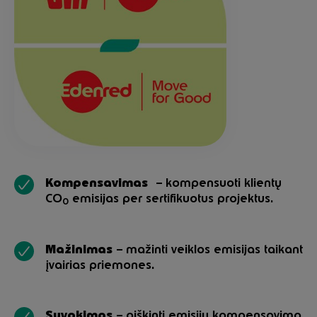
Kompensavimas
– kompensuoti klientų
CO
emisijas per sertifikuotus projektus.
0
Mažinimas
– mažinti veiklos emisijas taikant
įvairias priemones.
Suvokimas
– aiškinti emisijų kompensavimo