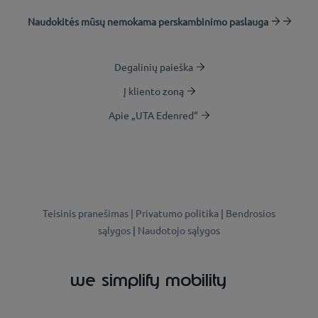
Naudokitės mūsų nemokama perskambinimo paslauga
Degalinių paieška
Į kliento zoną
Apie „UTA Edenred“
Teisinis pranešimas |
Privatumo politika
|
Bendrosios
sąlygos
|
Naudotojo sąlygos
we simplify mobility