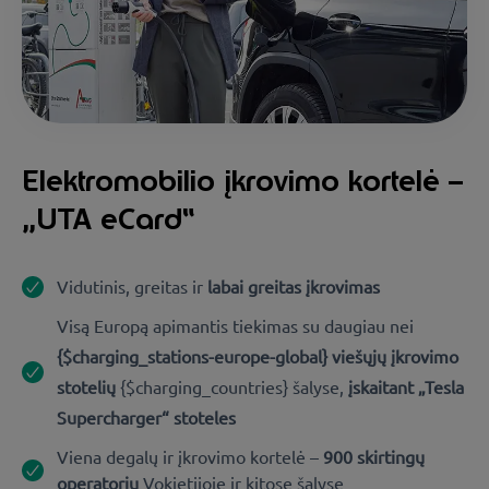
Elektromobilio įkrovimo kortelė –
„UTA eCard“
Vidutinis, greitas ir
labai greitas įkrovimas
Visą Europą apimantis tiekimas su daugiau nei
{$charging_stations-europe-global} viešųjų įkrovimo
stotelių
{$charging_countries} šalyse,
įskaitant „Tesla
Supercharger“ stoteles
Viena degalų ir įkrovimo kortelė –
900 skirtingų
operatorių
Vokietijoje ir kitose šalyse