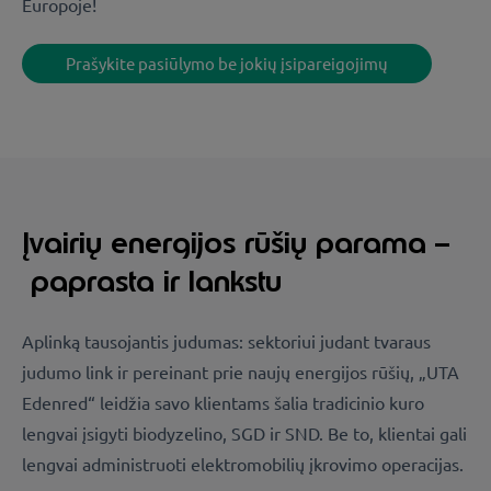
Europoje!
Prašykite pasiūlymo be jokių įsipareigojimų
Įvairių energijos rūšių parama –
paprasta ir lankstu
Aplinką tausojantis judumas: sektoriui judant tvaraus
judumo link ir pereinant prie naujų energijos rūšių, „UTA
Edenred“ leidžia savo klientams šalia tradicinio kuro
lengvai įsigyti biodyzelino, SGD ir SND. Be to, klientai gali
lengvai administruoti elektromobilių įkrovimo operacijas.