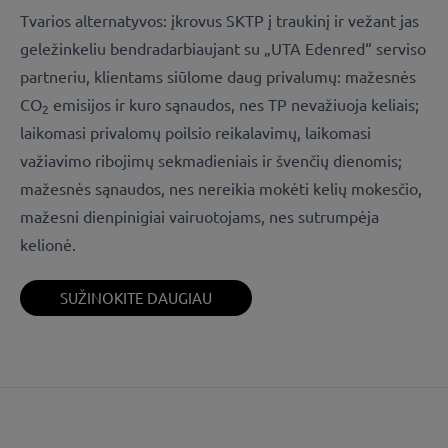
Tvarios alternatyvos: įkrovus SKTP į traukinį ir vežant jas
geležinkeliu bendradarbiaujant su „UTA Edenred“ serviso
partneriu, klientams siūlome daug privalumų: mažesnės
CO
emisijos ir kuro sąnaudos, nes TP nevažiuoja keliais;
2
laikomasi privalomų poilsio reikalavimų, laikomasi
važiavimo ribojimų sekmadieniais ir švenčių dienomis;
mažesnės sąnaudos, nes nereikia mokėti kelių mokesčio,
mažesni dienpinigiai vairuotojams, nes sutrumpėja
kelionė.
SUŽINOKITE DAUGIAU