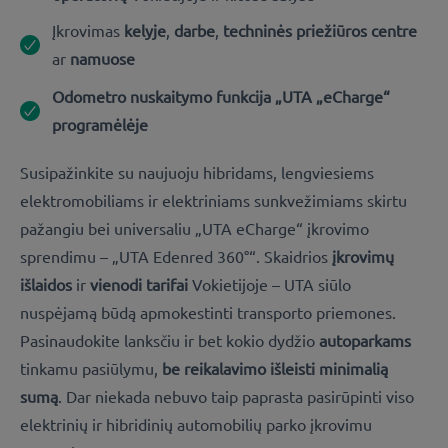
Įkrovimas
kelyje
,
darbe
,
techninės priežiūros centre
ar
namuose
Odometro nuskaitymo funkcija
„UTA „eCharge“
programėlėje
Susipažinkite su naujuoju
hibridams, lengviesiems
elektromobiliams ir elektriniams sunkvežimiams
skirtu
pažangiu bei universaliu „UTA eCharge“ įkrovimo
sprendimu – „UTA Edenred 360°“. Skaidrios
įkrovimų
išlaidos
ir
vienodi tarifai
Vokietijoje – UTA siūlo
nuspėjamą būdą apmokestinti transporto priemones.
Pasinaudokite lanksčiu ir bet kokio dydžio
autoparkams
tinkamu pasiūlymu,
be reikalavimo išleisti minimalią
sumą
. Dar niekada nebuvo taip paprasta pasirūpinti viso
elektrinių ir hibridinių automobilių parko įkrovimu