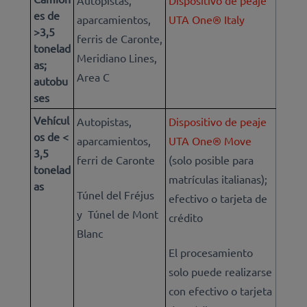
Autopistas,
Dispositivo de peaje
es de
aparcamientos,
UTA One® Italy
>3,5
ferris de Caronte,
tonelad
Meridiano Lines,
as;
Area C
autobu
ses
Vehícul
Autopistas,
Dispositivo de peaje
os de <
aparcamientos,
UTA One® Move
3,5
ferri de Caronte
(solo posible para
tonelad
matrículas italianas);
as
Túnel del Fréjus
efectivo o tarjeta de
y Túnel de Mont
crédito
Blanc
El procesamiento
solo puede realizarse
con efectivo o tarjeta