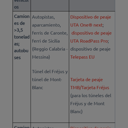
os
Camion
Autopistas,
Dispositivo de peaje
es de
aparcamiento,
UTA One® next
;
>3,5
ferris de Caronte,
dispositivo de peaje
tonelad
ferri de Sicilia
UTA RoadPass Pro
;
as;
(Reggio Calabria -
dispositivo de peaje
autobu
Messina)
Telepass EU
ses
Túnel del Fréjus y
túnel de Mont-
Tarjeta de peaje
Blanc
TMB/Tarjeta Fréjus
(para los túneles del
Fréjus y de Mont
Blanc)
Camion