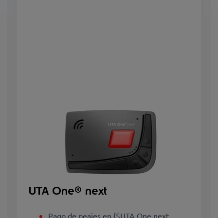
UTA One® next
Pago de peajes en {$UTA One next