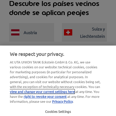
Descubre los países vecinos
donde se aplican peajes
Suiza y
Austria
Liechtenstein
Eslovenia
Francia
We respect your privacy.
At UTA UNION TANK Eckstein GmbH & Co. KG, we use
various cookies on our website: technical cookies, cookies
for marketing purposes (in particular for personalized
advertising), and cookies for analytical purposes. In
general, you can visit our website without cookies being set,
with the exception of technically necessary cookies. You can
view and change your current settings here
at any time. You
have the
right to revoke your consent
at any time. For more
information, please see our
Privacy Policy
.
Cookies Settings