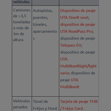
vehículos
Camiones
Autopistas,
Dispositivo de peaje
de >3,5
puentes,
UTA One® next
;
toneladas
túneles,
dispositivo de peaje
o más de
aparcamiento
UTA RoadPass Pro
;
3m de
s
dispositivo de peaje
altura
Telepass EU
;
dispositivo de peaje
UTA
MultiBox®light/light
vario
; dispositivo de
peaje
UTA
MultiBox®
Vehículos
Túnel de
Tarjeta de peaje TMB
pesados
Fréjus y Mont
/ Fréjus Card
.