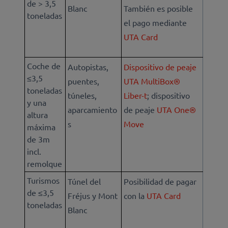
de > 3,5
Blanc
También es posible
toneladas
el pago mediante
UTA Card
Coche de
Autopistas,
Dispositivo de peaje
≤3,5
puentes,
UTA MultiBox®
toneladas
túneles,
Liber-t
; dispositivo
y una
aparcamiento
de peaje
UTA One®
altura
s
Move
máxima
de 3m
incl.
remolque
Turismos
Túnel del
Posibilidad de pagar
de ≤3,5
Fréjus y Mont
con la
UTA Card
toneladas
Blanc