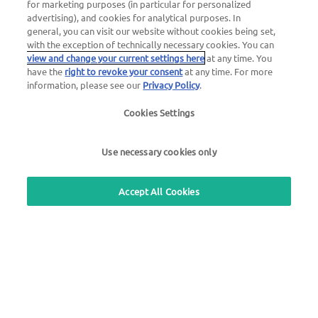
for marketing purposes (in particular for personalized
advertising), and cookies for analytical purposes. In
general, you can visit our website without cookies being set,
with the exception of technically necessary cookies. You can
view and change your current settings here
at any time. You
have the
right to revoke your consent
at any time. For more
information, please see our
Privacy Policy
.
Cookies Settings
Use necessary cookies only
Accept All Cookies
Número 24 h de emergencias ante averías
00800 - 88 27 37 84 (gratuito)
Número 24 h de emergencias ante bloqueos de la tarjeta
00800 88 226 226 (gratuito)
o
+49 6027 509-666