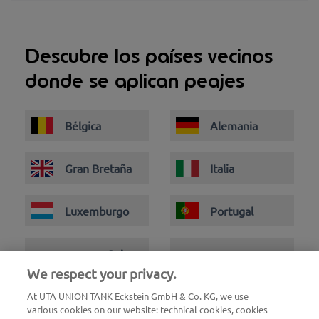
Descubre los países vecinos
donde se aplican peajes
Bélgica
Alemania
Gran Bretaña
Italia
Luxemburgo
Portugal
Suiza y
España
We respect your privacy.
Liechtenstein
At UTA UNION TANK Eckstein GmbH & Co. KG, we use
various cookies on our website: technical cookies, cookies