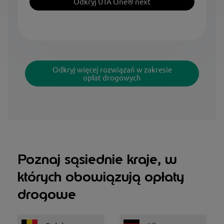
Odkryj UTA One® next
Odkryj więcej rozwiązań w zakresie
opłat drogowych
Poznaj sąsiednie kraje, w
których obowiązują opłaty
drogowe