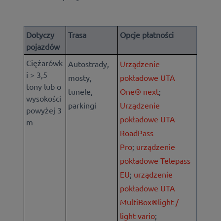
Dotyczy
Trasa
Opcje płatności
pojazdów
Ciężarówk
Autostrady,
Urządzenie
i > 3,5
mosty,
pokładowe UTA
tony lub o
tunele,
One® next
;
wysokości
parkingi
Urządzenie
powyżej 3
pokładowe UTA
m
RoadPass
Pro
;
urządzenie
pokładowe Telepass
EU
;
urządzenie
pokładowe UTA
MultiBox®light /
light vario
;