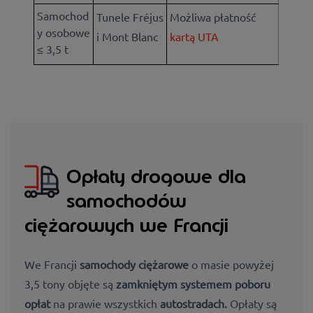
Samochod
Tunele Fréjus
Możliwa płatność
y osobowe
i Mont Blanc
kartą UTA
≤ 3,5 t
Opłaty drogowe dla
samochodów
ciężarowych we Francji
We
Francji
samochody ciężarowe
o masie powyżej
3,5 tony
objęte są
zamkniętym systemem poboru
opłat
na prawie wszystkich
autostradach.
Opłaty
są