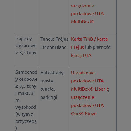
urządzenie
pokładowe UTA
MultiBox®
Pojazdy
Tunele Fréjus
Karta TMB / karta
ciężarowe
i Mont Blanc
Fréjus
lub płatność
> 3,5 tony
kartą UTA
Samochod
Autostrady,
Urządzenie
y osobowe
mosty,
pokładowe UTA
≤ 3,5 tony
tunele,
MultiBox® Liber-t
;
i maks. 3
parkingi
urządzenie
m
pokładowe UTA
wysokości
One® Move
(w tym z
przyczepą
)