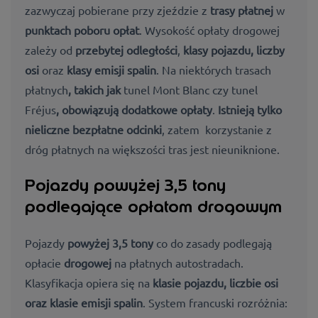
zazwyczaj pobierane
przy zjeździe
z
trasy płatnej
w
punktach poboru opłat
. Wysokość opłaty drogowej
zależy od
przebytej odległości
,
klasy pojazdu, liczby
osi
oraz
klasy emisji spalin
. Na niektórych
trasach
płatnych
, takich jak
tunel Mont Blanc czy tunel
Fréjus
, obowiązują dodatkowe opłaty
.
Istnieją tylko
nieliczne
bezpłatne odcinki
, zatem korzystanie z
dróg płatnych na większości tras jest
nieuniknione.
Pojazdy powyżej 3,5 tony
podlegające opłatom drogowym
Pojazdy
powyżej 3,5 tony
co do zasady podlegają
opłacie
drogowej
na płatnych autostradach.
Klasyfikacja opiera się na
klasie pojazdu, liczbie osi
oraz klasie emisji spalin
. System francuski rozróżnia: