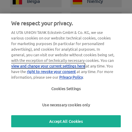
Belgia
Niemcy
Wielka
We respect your privacy.
Włochy
Brytania
At UTA UNION TANK Eckstein GmbH & Co. KG, we use
various cookies on our website: technical cookies, cookies
for marketing purposes (in particular for personalized
Luksemburg
Portugalia
advertising), and cookies for analytical purposes. In
general, you can visit our website without cookies being set,
with the exception of technically necessary cookies. You can
Szwajcaria i
Hiszpania
view and change your current settings here
at any time. You
Liechtenstein
have the
right to revoke your consent
at any time. For more
information, please see our
Privacy Policy
.
Cookies Settings
Use necessary cookies only
Accept All Cookies