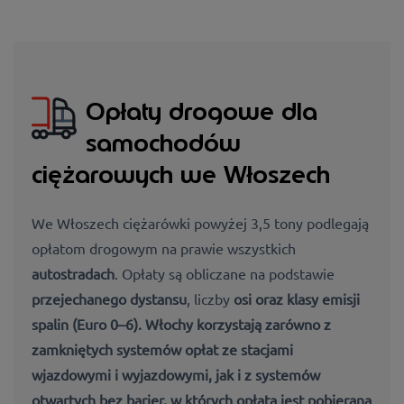
Opłaty drogowe dla
samochodów
ciężarowych we Włoszech
We Włoszech ciężarówki powyżej 3,5 tony podlegają
opłatom drogowym na prawie wszystkich
autostradach
. Opłaty są obliczane na podstawie
przejechanego dystansu
, liczby
osi oraz
klasy emisji
spalin (Euro 0–6).
Włochy korzystają zarówno z
zamkniętych systemów opłat
ze stacjami
wjazdowymi i wyjazdowymi, jak i z
systemów
otwartych
bez barier, w których opłata jest pobierana