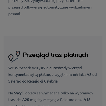
potrzeby zatrzymywania się przy barierach –
przejazd odbywa się automatycznie wydzielonymi
pasami.
Przegląd tras płatnych
We Włoszech wszystkie
autostrady w części
kontynentalnej są płatne
, z wyjątkiem odcinka
A2 od
Salerno do Reggio di Calabria
.
Na
Sycylii
opłaty są wymagane tylko na wybranych
trasach:
A20
między Mesyną a Palermo oraz
A18
między Mesyną a Katanią.