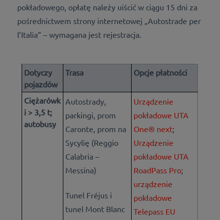
pokładowego, opłatę należy uiścić w ciągu 15 dni za
pośrednictwem strony internetowej „Autostrade per
l’Italia” – wymagana jest rejestracja.
Dotyczy
Trasa
Opcje płatności
pojazdów
Ciężarówk
Autostrady,
Urządzenie
i > 3,5 t;
parkingi, prom
pokładowe UTA
autobusy
Caronte, prom na
One® next
;
Sycylię (Reggio
Urządzenie
Calabria –
pokładowe UTA
Messina)
RoadPass Pro
;
urządzenie
Tunel Fréjus i
pokładowe
tunel Mont Blanc
Telepass EU