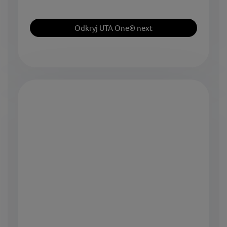
Odkryj UTA One® next