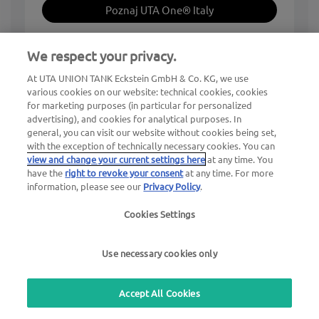
Poznaj UTA One® Italy
We respect your privacy.
At UTA UNION TANK Eckstein GmbH & Co. KG, we use
various cookies on our website: technical cookies, cookies
for marketing purposes (in particular for personalized
advertising), and cookies for analytical purposes. In
general, you can visit our website without cookies being set,
with the exception of technically necessary cookies. You can
view and change your current settings here
at any time. You
have the
right to revoke your consent
at any time. For more
Poznaj sąsiednie kraje, w
information, please see our
Privacy Policy
.
których obowiązują opłaty
Cookies Settings
drogowe
Use necessary cookies only
Szwajcaria i
Accept All Cookies
Austria
Liechtenstein