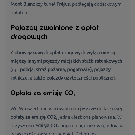
Mont Blanc
czy tunel
Fréjus
, podlegają dodatkowym
opłatom.
Pojazdy zwolnione z opłat
drogowych
Z obowiązkowych opłat drogowych wyłączone są
między innymi
pojazdy miejskich służb ratunkowych
(np.
policja, straż pożarna, pogotowie), pojazdy
rolnicze, a także pojazdy
użyteczności publicznej.
Opłata za emisję CO₂
We Włoszech nie wprowadzono
jeszcze
dodatkowej
opłaty za emisję CO2
, jednak jest ona planowana. W
przyszłości
emisja CO₂
pojazdu będzie uwzględniana
w wysokości opłaty drogowej. Celem jest