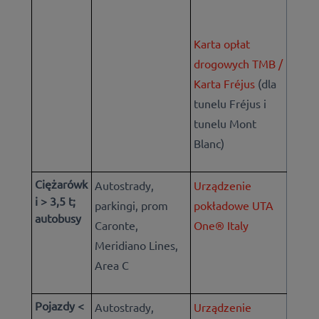
Karta opłat
drogowych TMB /
Karta Fréjus
(dla
tunelu Fréjus i
tunelu Mont
Blanc)
Ciężarówk
Autostrady,
Urządzenie
i > 3,5 t;
parkingi, prom
pokładowe UTA
autobusy
Caronte,
One® Italy
Meridiano Lines,
Area C
Pojazdy <
Autostrady,
Urządzenie