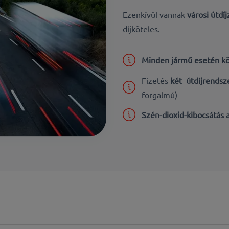
Ezenkívül vannak
városi útdí
díjköteles.
Minden jármű esetén k
Fizetés
két útdíjrendsz
forgalmú)
Szén-dioxid-kibocsátás a