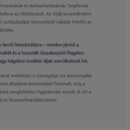
zírozásának és karbantartásának. Segítenek
ővíteni az úthálózatot. Az
útdíj
beszedéséért
tt autópályákat üzemeltető vállalat felelős az
űködve.
n kerül felszámításra – minden jármű a
mától és a használt útszakasztól függően
 vagy hágókon
további díjak
merülhetnek fel.
arát mobilitást is támogatja: Az alacsonyabb
vek általában kevesebbet fizetnek, míg a
ást megfelelően figyelembe veszik. A cél a
 és fenntarthatóbbá tétele.