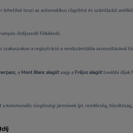
r lehetővé teszi az automatikus rögzítést és számlázást anélkül
rompós útdíjszedő fülkéknél.
 szakaszokon a regisztráció a rendszámtábla azonosításával tör
nerpass
, a
Mont Blanc alagút
vagy a
Fréjus alagút
további díjak 
tt a kommunális sürgősségi járművek
(pl.
rendőrség, tűzoltóság
díj