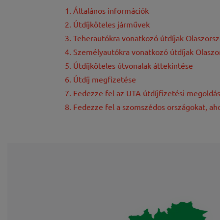
1. Általános információk
2. Útdíjköteles járművek
3. Teherautókra vonatkozó útdíjak Olaszors
4. Személyautókra vonatkozó útdíjak Olasz
5. Útdíjköteles útvonalak áttekintése
6. Útdíj megfizetése
7. Fedezze fel az UTA útdíjfizetési megoldás
8. Fedezze fel a szomszédos országokat, aho