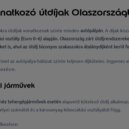
natkozó útdíjak Olaszorszá
ókra útdíjak vonatkoznak szinte minden
autópályán
. A díjak kis
si osztály (Euro 0–6)
alapján. Olaszország
zárt útdíjrendszerek
ket
is, ahol az útdíj bizonyos szakaszokra átalánydíjként kerül f
ivel az autópálya-hálózat szinte teljesen díjköteles. Ingyenes 
kezésre.
ti járművek
nehéz tehergépjárművek esetén
alapvető kötelező útdíj alkalmaz
elyei számától és a
károsanyag-kibocsátási osztályától függ.
lkezésre: