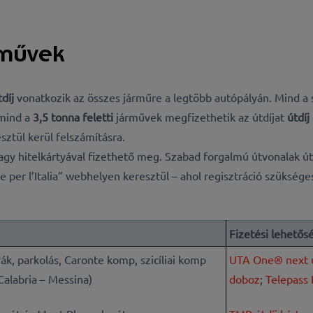
rművek
díj
vonatkozik az összes járműre a legtöbb autópályán. Mind 
 mind a
3,5 tonna feletti
járművek megfizethetik az útdíjat
útdíj
sztül kerül felszámításra.
agy hitelkártyával fizethető meg
. Szabad forgalmú útvonalak útd
per l’Italia” webhelyen keresztül – ahol regisztráció szüksége
Fizetési lehetős
ák, parkolás, Caronte komp, szicíliai komp
UTA One® next ú
Calabria – Messina)
doboz
;
Telepass 