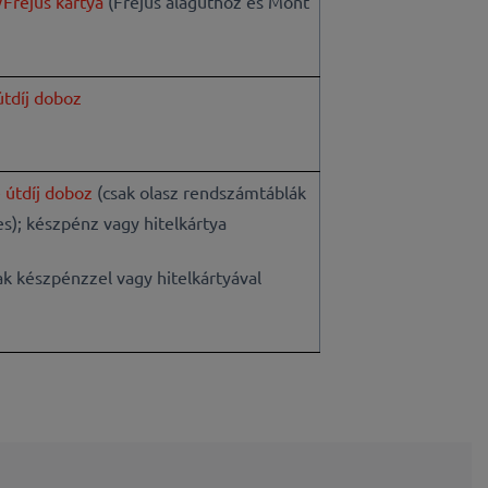
/Fréjus kártya
(Fréjus alagúthoz és Mont
tdíj doboz
útdíj doboz
(csak olasz rendszámtáblák
es)
; készpénz vagy hitelkártya
ak készpénzzel vagy hitelkártyával