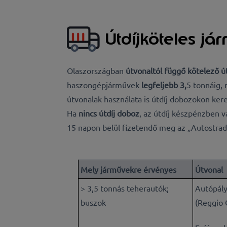
Útdíjköteles já
Olaszországban
útvonaltól függő kötelező út
haszongépjárművek
legfeljebb 3,
5 tonnáig,
útvonalak használata is útdíj dobozokon kere
Ha
nincs útdíj doboz
, az útdíj készpénzben v
15 napon belül fizetendő meg az „Autostrade 
Mely járművekre érvényes
Útvonal
> 3,5 tonnás teherautók;
Autópály
buszok
(Reggio 