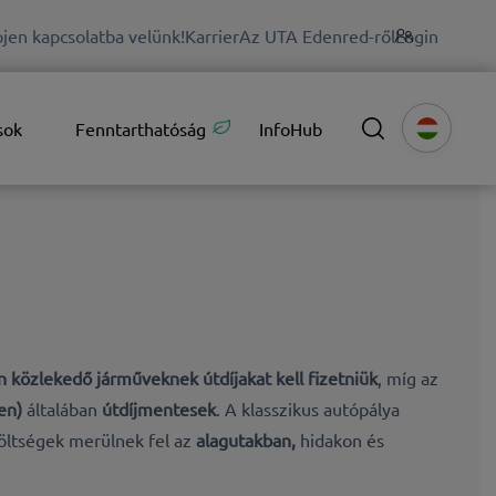
jen kapcsolatba velünk!
Karrier
Az UTA Edenred-ről
Login
sok
Fenntarthatóság
InfoHub
n közlekedő járműveknek útdíjakat kell fizetniük
, míg az
en)
általában
útdíjmentesek
. A klasszikus autópálya
költségek merülnek fel az
alagutakban,
hidakon és