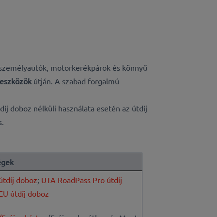
a személyautók, motorkerékpárok és könnyű
 eszközök
útján. A szabad forgalmú
íj doboz nélküli használata esetén az útdíj
s.
égek
tdíj doboz
;
UTA RoadPass Pro útdíj
EU útdíj doboz