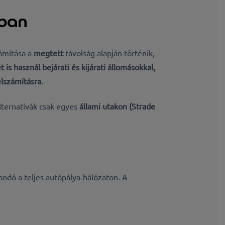
gban
zámítása a
megtett
távolság alapján történik,
et
is használ bejárati és kijárati állomásokkal,
elszámításra.
alternatívák csak egyes
állami utakon (Strade
andó a teljes autópálya-hálózaton. A