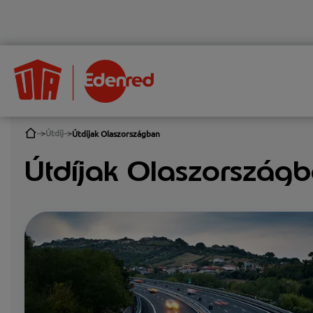
Útdíj
Útdíjak Olaszországban
Útdíjak Olaszország