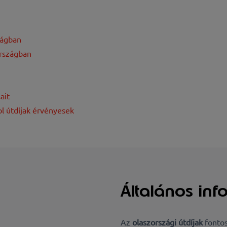
zágban
országban
ait
l útdíjak érvényesek
Általános inf
Az
olaszországi útdíjak
fontos