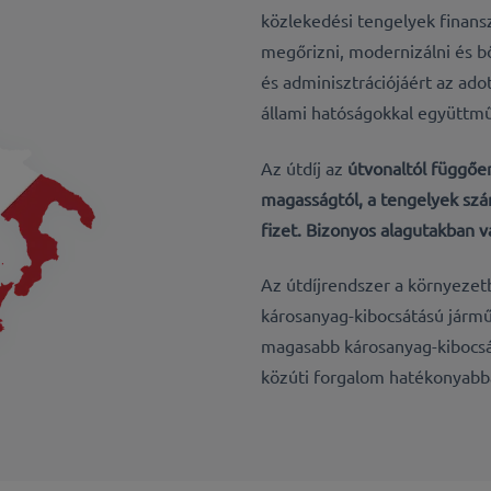
közlekedési tengelyek finans
megőrizni, modernizálni és b
és adminisztrációjáért az ado
állami hatóságokkal együttm
Az útdíj az
útvonaltól függőe
magasságtól, a tengelyek szá
fizet. Bizonyos alagutakban
Az útdíjrendszer a környezetb
károsanyag-kibocsátású jármű
magasabb károsanyag-kibocsát
közúti forgalom hatékonyabbá