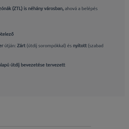
jzónák (ZTL) is néhány városban,
ahová a belépés
ötelező
er
útján:
Zárt
(útdíj sorompókkal) és
nyitott
(szabad
lapú útdíj
bevezetése
tervezett