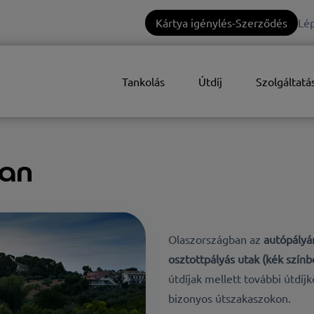
Kártya igénylés-Szerződés
Lép
Tankolás
Útdíj
Szolgáltatá
ban
Olaszországban az
autópályá
osztottpályás utak (kék színb
útdíjak mellett további útdíj
bizonyos útszakaszokon.