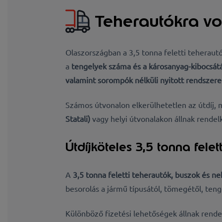
Teherautókra vo
Olaszországban a 3,5 tonna feletti teheraut
a
tengelyek száma és a
károsanyag-kibocsátá
valamint sorompók nélküli
nyitott rendszere
Számos útvonalon elkerülhetetlen az útdíj, m
Statali)
vagy helyi útvonalakon állnak rendel
Útdíjköteles 3,5 tonna felet
A
3,5 tonna feletti teherautók, buszok és 
besorolás a
jármű típusától, tömegétől,
teng
Különböző fizetési lehetőségek állnak rende