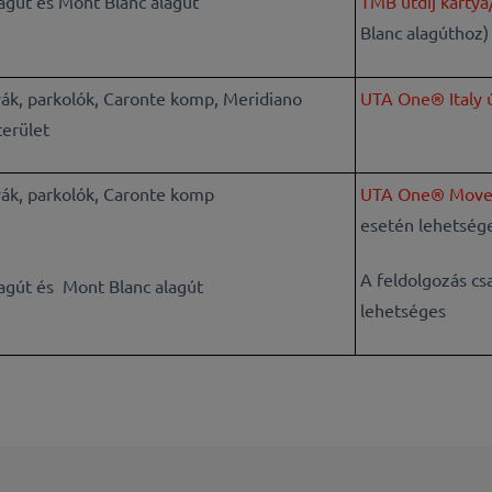
lagút és Mont Blanc alagút
TMB útdíj kártya
Blanc alagúthoz)
ák, parkolók, Caronte komp, Meridiano
UTA One® Italy ú
terület
ák, parkolók, Caronte komp
UTA One® Move 
esetén lehetség
A feldolgozás cs
lagút és Mont Blanc alagút
lehetséges