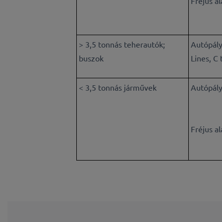
Fréjus a
> 3,5 tonnás teherautók;
Autópály
buszok
Lines, C 
< 3,5 tonnás járművek
Autópály
Fréjus a