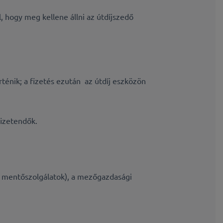
, hogy meg kellene állni az útdíjszedő
ténik; a fizetés ezután az útdíj eszközön
fizetendők.
, mentőszolgálatok), a
mezőgazdasági