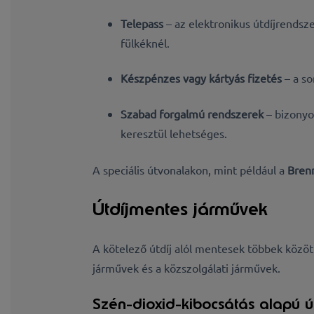
Telepass
– az elektronikus útdíjrendsze
fülkéknél.
Készpénzes vagy kártyás fizetés
– a so
Szabad forgalmú rendszerek
– bizonyos
keresztül lehetséges.
A speciális útvonalakon, mint például a
Bren
Útdíjmentes járművek
A kötelező útdíj alól mentesek többek közö
járművek és a
közszolgálati járművek
.
Szén-dioxid-kibocsátás alapú út