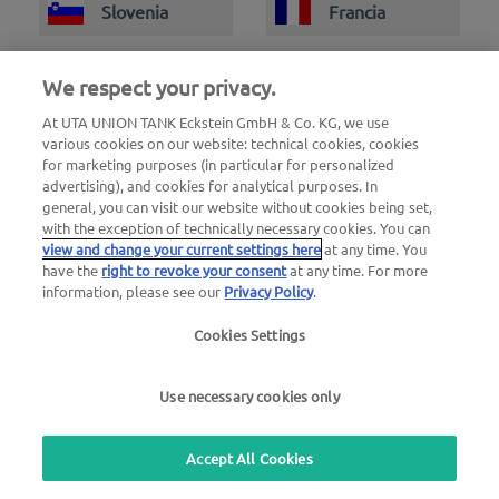
Slovenia
Francia
We respect your privacy.
At UTA UNION TANK Eckstein GmbH & Co. KG, we use
various cookies on our website: technical cookies, cookies
for marketing purposes (in particular for personalized
advertising), and cookies for analytical purposes. In
general, you can visit our website without cookies being set,
with the exception of technically necessary cookies. You can
view and change your current settings here
at any time. You
have the
right to revoke your consent
at any time. For more
information, please see our
Privacy Policy
.
Cookies Settings
Use necessary cookies only
Numero di emergenza guasti
24 ore su 24
00800 - 88 27 37 84 (gratuito)
Accept All Cookies