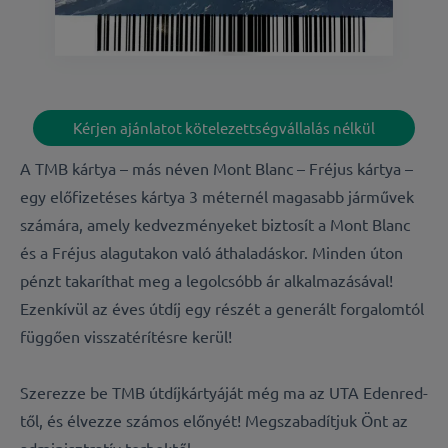
Kérjen ajánlatot kötelezettségvállalás nélkül
A TMB kártya – más néven Mont Blanc – Fréjus kártya –
egy előfizetéses kártya 3 méternél magasabb járművek
számára, amely kedvezményeket biztosít a Mont Blanc
és a Fréjus alagutakon való áthaladáskor. Minden úton
pénzt takaríthat meg a legolcsóbb ár alkalmazásával!
Ezenkívül az éves útdíj egy részét a generált forgalomtól
függően visszatérítésre kerül!
Szerezze be TMB útdíjkártyáját még ma az UTA Edenred-
től, és élvezze számos előnyét! Megszabadítjuk Önt az