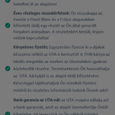
haladhat át az alagúton!
Éves részleges visszatérítések:
Ön visszakapja az
évente a Mont Blanc és a Fréjus alagutakban
kifizetett útdíj egy részét az Ön által generált
forgalom arányában. A részletekért kérjük, lépjen
velünk kapcsolatba!
Kényelmes fizetés:
Egyszerűen fizesse ki a díjakat
készpénz nélkül az UTA-n keresztül! A TMB kártya az
ideális megoldás az ezeken az útvonalakon gyakran
közlekedők részére. Természetesen Ön használhatja
az UTA kártyáját is az alagút útdíj kifizetésére.
Készséggel tájékoztatjuk Ön mindkét fizetési
módról és részletes információt tudunk Önnek adni!
Bank-garancia az UTA-nál:
az UTA magára vállalja azt
a bank-garanciát, amit az alagút üzemeltetője Öntől
követelne. Mi leveszünk az Ön válláról minden