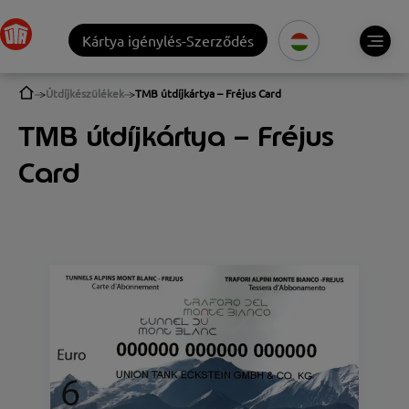
Kártya igénylés-Szerződés
Útdíjkészülékek
TMB útdíjkártya – Fréjus Card
TMB útdíjkártya – Fréjus
Card