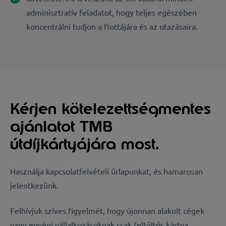
adminisztratív feladatot, hogy teljes egészében
koncentrálni tudjon a flottájára és az utazásaira.
Kérjen kötelezettségmentes
ajánlatot TMB
útdíjkártyájára most.
Használja kapcsolatfelvételi űrlapunkat, és hamarosan
jelentkezünk.
Felhívjuk szíves figyelmét, hogy újonnan alakult cégek
vagy egyéni vállalkozásoknak csak feltöltős kártya