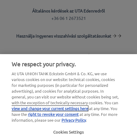
Általános kérdések az UTA Edenredről
+36 06 1 2673521
Használja ingyenes visszahívási szolgáltatásunkat
Töltőállomás-kereső
We respect your privacy.
Bejelentkezés az ügyfélfelületre
At UTA UNION TANK Eckstein GmbH & Co. KG, we use
various cookies on our website: technical cookies, cookies
Az UTA Edenredről
for marketing purposes (in particular for personalized
advertising), and cookies for analytical purposes. In
general, you can visit our website without cookies being set,
with the exception of technically necessary cookies. You can
view and change your current settings here
at any time. You
have the
right to revoke your consent
at any time. For more
information, please see our
Privacy Policy
.
Jogi értesítés |
Adatvédelmi irányelvek |
Általános
Cookies Settings
szerződési feltételek
|
Felhasználói feltételek