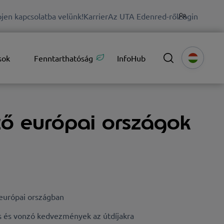
jen kapcsolatba velünk!
Karrier
Az UTA Edenred-ről
Login
sok
Fenntarthatóság
InfoHub
ző európai országok
 európai országban
 és vonzó kedvezmények az útdíjakra