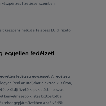
 készpénzes fizetéssel szemben.
ait készpénz nélkül a Telepass EU díjfizető
 egyetlen fedélzeti
egyetlen fedélzeti egységgel. A fedélzeti
egyenlíteni az útdíjakat elektronikus úton,
tő az útdíj fizető kapuk előtti hosszas
ül kényelmesebb kilátás biztosított a
hézteher-gépjárművekben a szélvédők