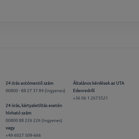
24 órás autómentő szám
Általános kérdések az UTA
00800 - 88 27 37 84 (ingyenes)
Edenredről
+36 06 1 2673521
24 órás, kártyaletiltás esetén
hívható szám
00800 88 226 226 (ingyenes)
vagy
+49 6027 509-666