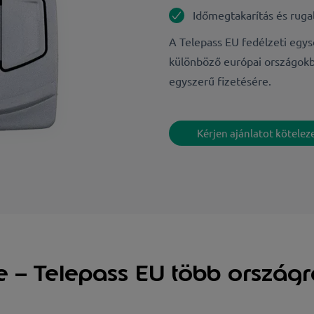
Időmegtakarítás és rug
A Telepass EU fedélzeti egys
különböző európai országokb
egyszerű fizetésére.
Kérjen ajánlatot kötelez
e – Telepass EU több országr