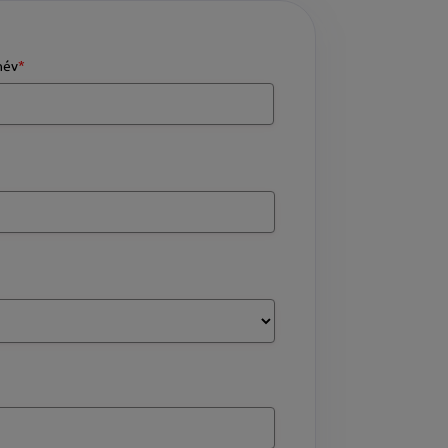
név
*