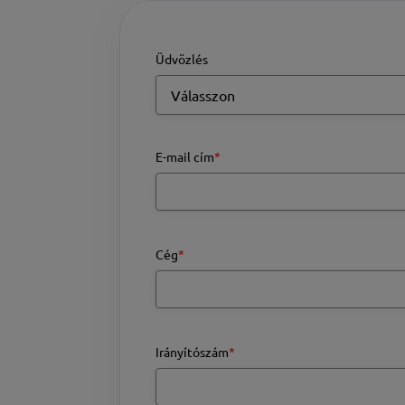
Üdvözlés
E-mail cím
*
Cég
*
Irányítószám
*