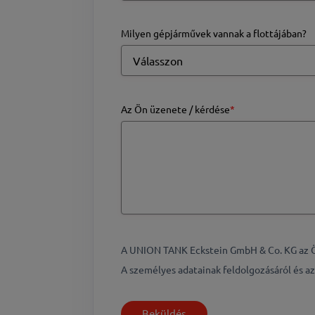
Milyen gépjárművek vannak a flottájában?
Az Ön üzenete / kérdése
*
A UNION TANK Eckstein GmbH & Co. KG az Ön 
A személyes adatainak feldolgozásáról és az