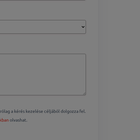
ag a kérés kezelése céljából dolgozza fel.
nkban
olvashat.