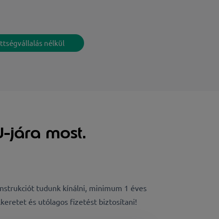
ttségvállalás nélkül
U-jára most.
konstrukciót tudunk kínálni, minimum 1 éves
keretet és utólagos fizetést biztosítani!