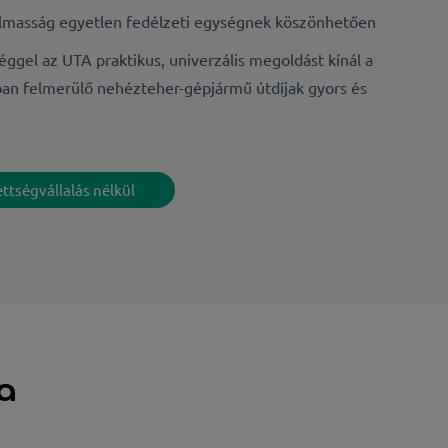
almasság egyetlen fedélzeti egységnek köszönhetően
éggel az UTA praktikus, univerzális megoldást kínál a
an felmerülő nehézteher-gépjármű útdíjak gyors és
ettségvállalás nélkül
a