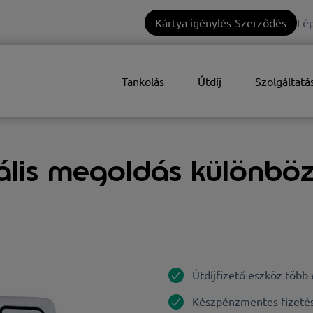
Kártya igénylés-Szerződés
Lép
Tankolás
Útdíj
Szolgáltatá
zális megoldás különbö
Útdíjfizető eszköz több
Készpénzmentes fizetés