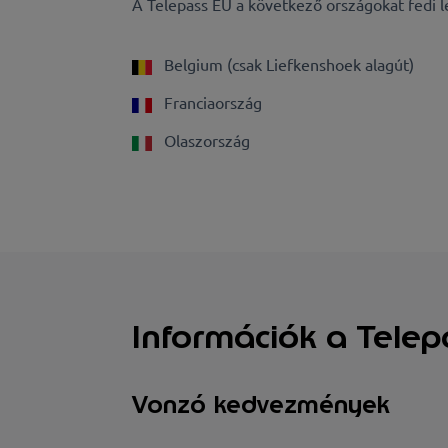
A Telepass EU a következő országokat fedi l
Belgium (csak Liefkenshoek alagút)
Franciaország
Olaszország
Információk a Telepa
Vonzó kedvezmények