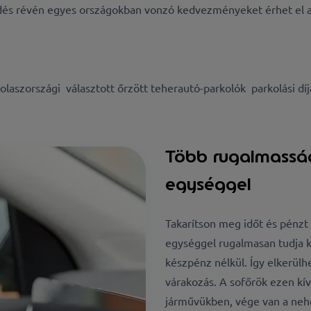
dés révén egyes országokban vonzó kedvezményeket érhet el a
 olaszországi választott őrzött teherautó-parkolók parkolási díj
Több rugalmasság
egységgel
Takarítson meg időt és pénzt 
egységgel rugalmasan tudja ki
készpénz nélkül. Így elkerülhe
várakozás. A sofőrök ezen kív
járművükben, vége van a ne