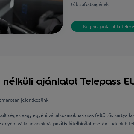
túlzsúfoltságának.
Kérjen ajánlatot köteleze
 nélküli ajánlatot Telepass E
 hamarosan jelentkezünk.
kult cégek vagy egyéni vállalkozásoknak csak feltöltős kártya 
 egyéni vállalkozásoknál
pozitív hitelbírálat
esetén tudunk hitel