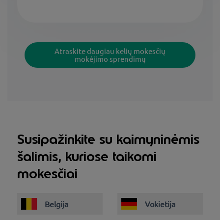
Atraskite daugiau kelių mokesčių
mokėjimo sprendimų
Susipažinkite su kaimyninėmis
šalimis, kuriose taikomi
mokesčiai
Belgija
Vokietija