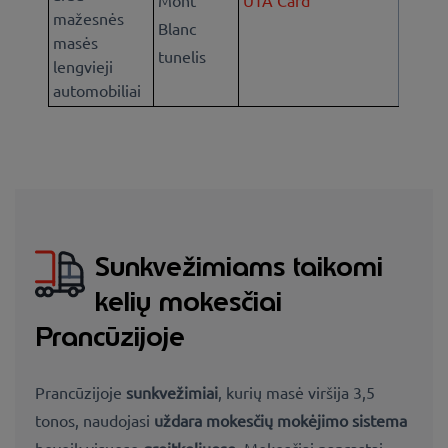
mažesnės
Blanc
masės
tunelis
lengvieji
automobiliai
Sunkvežimiams taikomi
kelių mokesčiai
Prancūzijoje
Prancūzijoje
sunkvežimiai
, kurių masė viršija 3,5
tonos
, naudojasi
uždara mokesčių mokėjimo sistema
beveik visuose
greitkeliuose.
Mokesčiai
paprastai