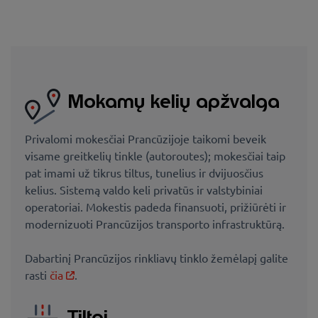
Mokamų kelių apžvalga
Privalomi mokesčiai Prancūzijoje taikomi beveik
visame greitkelių tinkle (autoroutes); mokesčiai taip
pat imami už tikrus tiltus, tunelius ir dvijuosčius
kelius. Sistemą valdo keli privatūs ir valstybiniai
operatoriai. Mokestis padeda finansuoti, prižiūrėti ir
modernizuoti Prancūzijos transporto infrastruktūrą.
Dabartinį Prancūzijos rinkliavų tinklo žemėlapį galite
rasti
čia
.
Tiltai