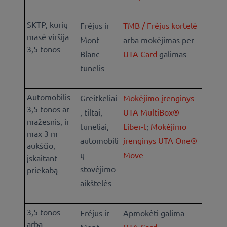
SKTP, kurių
Fréjus ir
TMB / Fréjus kortelė
masė viršija
Mont
arba mokėjimas per
3,5 tonos
Blanc
UTA Card
galimas
tunelis
Automobilis
Greitkeliai
Mokėjimo įrenginys
3,5 tonos ar
, tiltai,
UTA MultiBox®
mažesnis, ir
tuneliai,
Liber-t
;
Mokėjimo
max 3 m
automobili
įrenginys UTA One®
aukščio,
ų
Move
įskaitant
stovėjimo
priekabą
aikštelės
3,5 tonos
Fréjus ir
Apmokėti galima
arba
Mont
UTA Card