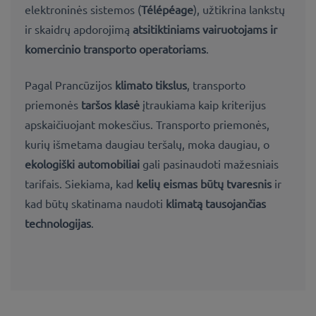
elektroninės sistemos (
Télépéage
), užtikrina lankstų
ir skaidrų apdorojimą
atsitiktiniams vairuotojams ir
komercinio transporto operatoriams
.
Pagal Prancūzijos
klimato tikslus
, transporto
priemonės
taršos klasė
įtraukiama kaip kriterijus
apskaičiuojant mokesčius. Transporto priemonės,
kurių išmetama daugiau teršalų, moka daugiau, o
ekologiški automobiliai
gali pasinaudoti mažesniais
tarifais. Siekiama, kad
kelių eismas būtų tvaresnis
ir
kad būtų skatinama naudoti
klimatą tausojančias
technologijas
.