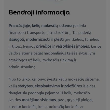
Bendroji informacija
Prancūzijoje
,
kelių mokesčių sistema
padeda
finansuoti transporto infrastruktūrą. Tai padeda
išsaugoti, modernizuoti ir plėsti
greitkelius, tunelius
ir tiltus. Įvairios
privačios ir valstybinės įmonės
, kurios
valdo sistemą pagal nacionalinius teisės aktus, yra
atsakingos už kelių mokesčių rinkimą ir
administravimą.
Nuo to laiko, kai buvo įvesta kelių mokesčių sistema,
kelių
statybos, eksploatavimo ir priežiūros
išlaidas
daugiausia padengia pajamos iš kelių mokesčio.
Įvairios
mokėjimo sistemos
, pvz., grynieji pinigai,
kredito kortelės, kelių mokesčių kortelės ar