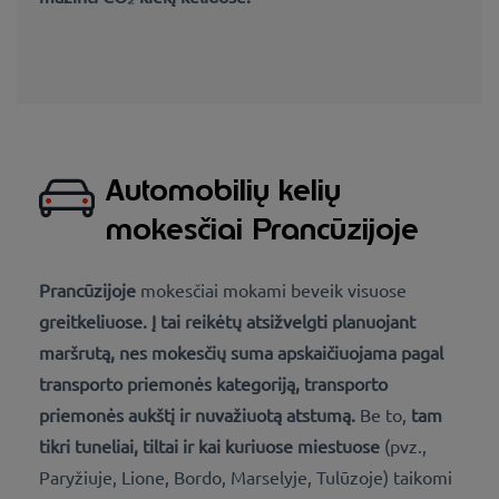
Automobilių kelių
mokesčiai Prancūzijoje
Prancūzijoje
mokesčiai mokami beveik visuose
greitkeliuose. Į tai reikėtų atsižvelgti planuojant
maršrutą, nes
mokesčių
suma apskaičiuojama pagal
transporto priemonės kategoriją
,
transporto
priemonės aukštį
ir nuvažiuotą
atstumą
.
Be to,
tam
tikri
tuneliai
, tiltai ir kai kuriuose
miestuose
(pvz.,
Paryžiuje, Lione, Bordo, Marselyje, Tulūzoje) taikomi