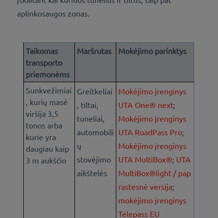
aplinkosaugos zonas.
Taikomas
Maršrutas
Mokėjimo parinktys
transporto
priemonėms
Sunkvežimiai
Greitkeliai
Mokėjimo įrenginys
, kurių masė
, tiltai,
UTA One® next
;
viršija 3,5
tuneliai,
Mokėjimo įrenginys
tonos arba
automobili
UTA RoadPass Pro
;
kurie yra
ų
Mokėjimo įrenginys
daugiau kaip
stovėjimo
UTA MultiBox®
;
UTA
3 m aukščio
aikštelės
MultiBox®light / pap
rastesnė versija
;
mokėjimo įrenginys
Telepass EU