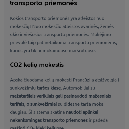
transporto priemonės
Kokios transporto priemonės yra atleistos nuo
mokesčių? Nuo mokesčio atleistos avarinės, žemės
ūkio ir viešosios transporto priemonės. Mokėjimo
prievolė taip pat netaikoma transporto priemonėms,
kurios yra tik nemokamuose maršrutuose.
CO2 kelių mokestis
Apskaičiuodama kelių mokestį Prancūzija atsižvelgia į
sunkvežimių
taršos klasę
. Automobiliai su
mažataršiais varikliais gali pasinaudoti mažesniais
tarifais, o sunkvežimiai
su didesne tarša moka
daugiau. Ši sistema skatina
naudoti aplinkai
nekenksmingas transporto priemones
ir padeda
mažinti CO₂ kiekį keliuose.