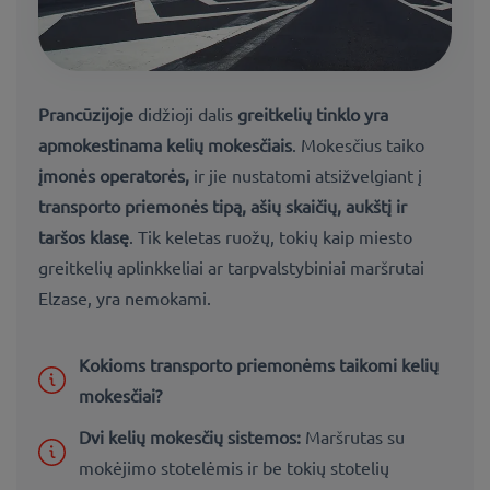
Prancūzijoje
didžioji dalis
greitkelių tinklo yra
apmokestinama kelių mokesčiais
. Mokesčius taiko
įmonės operatorės,
ir jie nustatomi atsižvelgiant į
transporto priemonės tipą, ašių skaičių, aukštį ir
taršos klasę
. Tik keletas ruožų, tokių kaip miesto
greitkelių aplinkkeliai ar tarpvalstybiniai maršrutai
Elzase, yra nemokami.
Kokioms transporto priemonėms taikomi kelių
mokesčiai?
Dvi kelių mokesčių sistemos:
Maršrutas su
mokėjimo stotelėmis ir be tokių stotelių