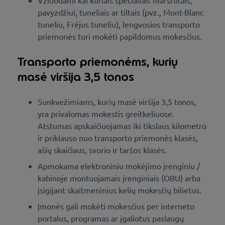
pavyzdžiui, tuneliais ar tiltais (pvz., Mont-Blanc
tuneliu, Fréjus tuneliu), lengvosios transporto
priemonės turi mokėti papildomus mokesčius.
Transporto priemonėms, kurių
masė viršija 3,5 tonos
Sunkvežimiams, kurių masė viršija 3,5 tonos,
yra privalomas mokestis greitkeliuose.
Atstumas apskaičiuojamas iki tikslaus kilometro
ir priklauso nuo transporto priemonės klasės,
ašių skaičiaus, svorio ir taršos klasės.
Apmokama elektroniniu mokėjimo įrenginiu /
kabinoje montuojamais įrenginiais (OBU) arba
įsigijant skaitmeninius kelių mokesčių bilietus.
Įmonės gali mokėti mokesčius per interneto
portalus, programas ar įgaliotus paslaugų