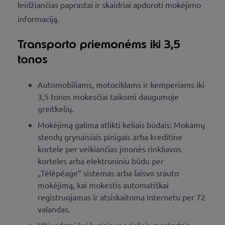
leidžiančias paprastai ir skaidriai apdoroti mokėjimo
informaciją.
Transporto priemonėms iki 3,5
tonos
Automobiliams, motociklams ir kemperiams iki
3,5 tonos mokesčiai taikomi daugumoje
greitkelių.
Mokėjimą galima atlikti keliais būdais: Mokamų
stendų grynaisiais pinigais arba kreditine
kortele per veikiančias įmonės rinkliavos
korteles arba elektroniniu būdu per
„Télépéage“ sistemas arba laisvo srauto
mokėjimą, kai mokestis automatiškai
registruojamas ir atsiskaitoma internetu per 72
valandas.
Vžiuodami kai kuriais specialiais maršrutais,