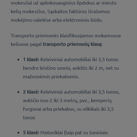
mokesčiai už aplinkosauginius lipdukus ar miesto
kelių mokesčius. Sąskaitos faktūros išrašomos
mokėjimo salelėse arba elektroniniu būdu.
Transporto priemonės klasifikuojamos mokamuose
keliuose pagal
transporto priemonių klasę
:
1 klasė:
Keleiviniai automobiliai iki 3,5 tonos
bendro leistino svorio, aukštis iki 2 m, net su
mažesnėmis priekabomis.
2 klasė:
Keleiviniai automobiliai iki 3,5 tonos,
aukščio nuo 2 iki 3 metrų, pvz., kemperių
furgonai arba priekabos, su vilkikais iki 3,5
tonos
5 klasė:
Motociklai (taip pat su šoniniais