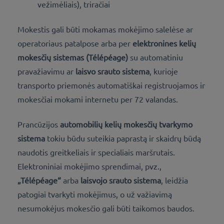
vežimėliais), triračiai
Mokestis gali būti mokamas
mokėjimo salelėse ar
operatoriaus patalpose arba per
elektronines kelių
mokesčių sistemas (Télépéage)
su automatiniu
pravažiavimu ar
laisvo srauto sistema
, kurioje
transporto priemonės automatiškai registruojamos ir
mokesčiai mokami internetu per 72 valandas.
Prancūzijos
automobilių kelių mokesčių tvarkymo
sistema
tokiu būdu suteikia paprastą ir skaidrų būdą
naudotis greitkeliais ir specialiais maršrutais.
Elektroniniai mokėjimo sprendimai, pvz.,
„Télépéage“
arba
laisvojo srauto sistema
, leidžia
patogiai tvarkyti mokėjimus, o už važiavimą
nesumokėjus mokesčio gali būti taikomos baudos.