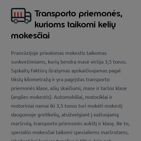
Transporto priemonės,
kurioms taikomi kelių
mokesčiai
Prancūzijoje privalomas mokestis taikomas
sunkvežimiams, kurių bendra masė viršija 3,5 tonos.
Sąskaitų faktūrų išrašymas apskaičiuojamas pagal
tikslų kilometražą ir yra pagrįstas transporto
priemonės klase, ašių skaičiumi, mase ir taršos klase
(anglies mokestis). Automobiliai, motociklai ir
motoriniai namai iki 3,5 tonos turi mokėti mokestį
daugumoje greitkelių, atsižvelgiant į važiuojamą
maršrutą, transporto priemonės aukštį ir klasę. Be to,
specialūs mokesčiai taikomi specialiems maršrutams,
įskaitant kai kuriuos tunelius ir tiltus, taip pat