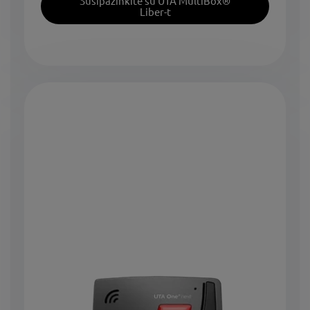
Susipažinkite su UTA MultiBox®
Liber-t