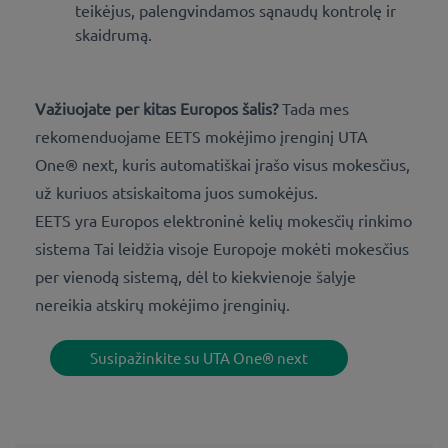
teikėjus, palengvindamos sąnaudų kontrolę ir
skaidrumą.
Važiuojate per kitas Europos šalis?
Tada mes
rekomenduojame EETS mokėjimo įrenginį UTA
One® next, kuris automatiškai įrašo visus mokesčius,
už kuriuos atsiskaitoma juos sumokėjus.
EETS yra Europos elektroninė kelių mokesčių rinkimo
sistema Tai leidžia visoje Europoje mokėti mokesčius
per vienodą sistemą, dėl to kiekvienoje šalyje
nereikia atskirų mokėjimo įrenginių.
Susipažinkite su UTA One® next