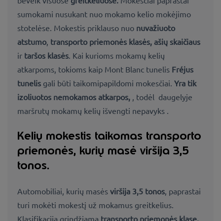
sumokami nusukant nuo
mokamo kelio
mokėjimo
stotelėse. Mokestis priklauso
nuo
nuvažiuoto
atstumo
,
transporto priemonės klasės, ašių skaičiaus
ir
taršos klasės
. Kai kurioms mokamų kelių
atkarpoms, tokioms kaip
Mont Blanc tunelis
Fréjus
tunelis
gali būti taikomi
papildomi mokesčiai
.
Yra tik
izoliuotos nemokamos
atkarpos,
, todėl daugelyje
maršrutų mokamų kelių
išvengti nepavyks
.
Kelių mokestis taikomas transporto
priemonės, kurių masė viršija 3,5
tonos.
Automobiliai, kurių masės
viršija 3,5 tonos
, paprastai
turi mokėti mokestį už mokamus greitkelius.
Klasifikacija grindžiama
transporto priemonės klase,