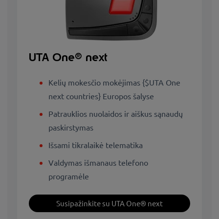
UTA One® next
Kelių mokesčio mokėjimas {$UTA One
next countries} Europos šalyse
Patrauklios nuolaidos ir aiškus sąnaudų
paskirstymas
Išsami tikralaikė telematika
Valdymas išmanaus telefono
programėle
Susipažinkite su UTA One® next