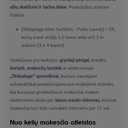
ašių skaičiumi ir taršos klase
. Prancūzijos sistema
išskiria:
(Télépéage Inter Sociétés - Poids Lourds) – TP,
kurių masė viršija 3,5 tonos arba virš 3 m
aukščio (3 ir 4 klasės).
Mokėjimas yra lankstus:
grynieji pinigai
, kredito
kortelė
,
mokesčių kortelė
ar elektroniniai
„Télépéage“ sprendimai
, kuriuos naudojant
automatiškai pravažiuojama pro mokėjimo stoteles.
Kai kuriuose greitkeliuose mokesčiai mokmi
elektroniniu būdu per
laisvo srauto sistemas
, kuriose
mokesčiai turi būti sumokėti internetu per 72 val.
Nuo kelių mokesčio atleistos