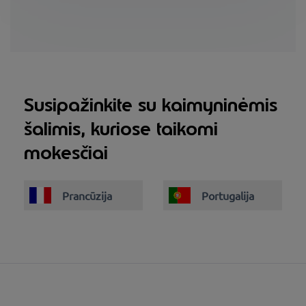
Susipažinkite su kaimyninėmis
šalimis, kuriose taikomi
mokesčiai
Prancūzija
Portugalija