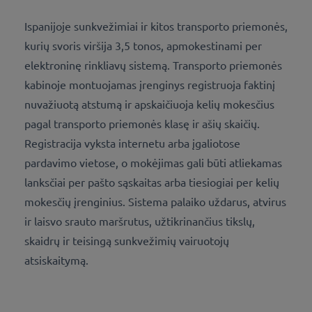
Ispanijoje sunkvežimiai ir kitos transporto priemonės,
kurių svoris viršija 3,5 tonos, apmokestinami per
elektroninę rinkliavų sistemą. Transporto priemonės
kabinoje montuojamas įrenginys registruoja faktinį
nuvažiuotą atstumą ir apskaičiuoja kelių mokesčius
pagal transporto priemonės klasę ir ašių skaičių.
Registracija vyksta internetu arba įgaliotose
pardavimo vietose, o mokėjimas gali būti atliekamas
lanksčiai per pašto sąskaitas arba tiesiogiai per kelių
mokesčių įrenginius. Sistema palaiko uždarus, atvirus
ir laisvo srauto maršrutus, užtikrinančius tikslų,
skaidrų ir teisingą sunkvežimių vairuotojų
atsiskaitymą.