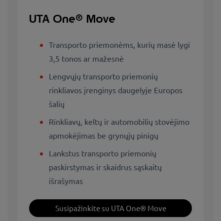
UTA One® Move
Transporto priemonėms, kurių masė lygi
3,5 tonos ar mažesnė
Lengvųjų transporto priemonių
rinkliavos įrenginys daugelyje Europos
šalių
Rinkliavų, keltų ir automobilių stovėjimo
apmokėjimas be grynųjų pinigų
Lankstus transporto priemonių
paskirstymas ir skaidrus sąskaitų
išrašymas
Susipažinkite su UTA One® Move