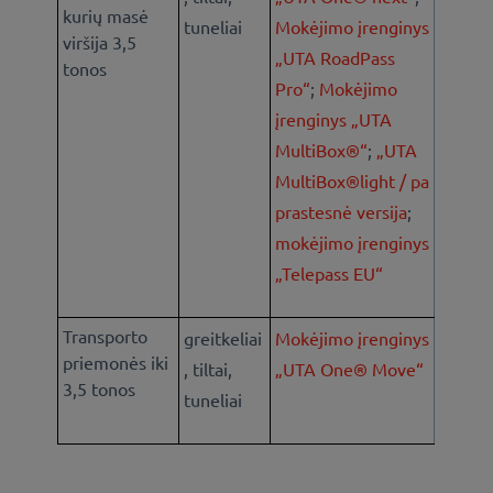
kurių masė
tuneliai
Mokėjimo įrenginys
viršija 3,5
„UTA RoadPass
tonos
Pro“
;
Mokėjimo
įrenginys „UTA
MultiBox®“
;
„UTA
MultiBox®light / pa
prastesnė versija
;
mokėjimo įrenginys
„Telepass EU“
Transporto
greitkeliai
Mokėjimo įrenginys
priemonės iki
, tiltai,
„UTA One® Move“
3,5 tonos
tuneliai