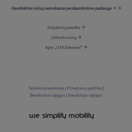
Naudokitės mūsų nemokama perskambinimo paslauga
Degalinių paieška
Į kliento zoną
Apie „UTA Edenred“
Teisinis pranešimas |
Privatumo politika
|
Bendrosios sąlygos
|
Naudotojo sąlygos
we simplify mobility