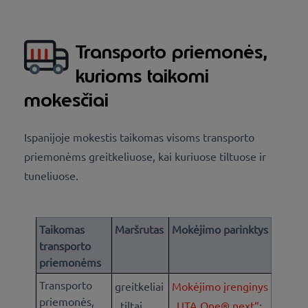
Transporto priemonės,
kurioms taikomi
mokesčiai
Ispanijoje mokestis taikomas visoms transporto
priemonėms greitkeliuose, kai kuriuose tiltuose ir
tuneliuose.
Taikomas
Maršrutas
Mokėjimo parinktys
transporto
priemonėms
Transporto
greitkeliai
Mokėjimo įrenginys
priemonės,
, tiltai,
„UTA One® next“
;