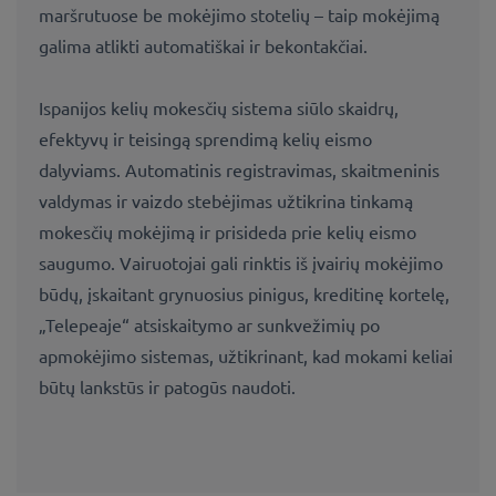
maršrutuose be mokėjimo stotelių – taip mokėjimą
galima atlikti automatiškai ir bekontakčiai.
Ispanijos kelių mokesčių sistema siūlo skaidrų,
efektyvų ir teisingą sprendimą kelių eismo
dalyviams. Automatinis registravimas, skaitmeninis
valdymas ir vaizdo stebėjimas užtikrina tinkamą
mokesčių mokėjimą ir prisideda prie kelių eismo
saugumo. Vairuotojai gali rinktis iš įvairių mokėjimo
būdų, įskaitant grynuosius pinigus, kreditinę kortelę,
„Telepeaje“ atsiskaitymo ar sunkvežimių po
apmokėjimo sistemas, užtikrinant, kad mokami keliai
būtų lankstūs ir patogūs naudoti.