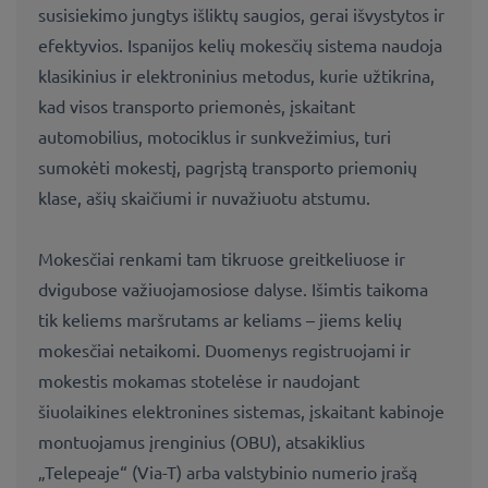
susisiekimo jungtys išliktų saugios, gerai išvystytos ir
efektyvios. Ispanijos kelių mokesčių sistema naudoja
klasikinius ir elektroninius metodus, kurie užtikrina,
kad visos transporto priemonės, įskaitant
automobilius, motociklus ir sunkvežimius, turi
sumokėti mokestį, pagrįstą transporto priemonių
klase, ašių skaičiumi ir nuvažiuotu atstumu.
Mokesčiai renkami tam tikruose greitkeliuose ir
dvigubose važiuojamosiose dalyse. Išimtis taikoma
tik keliems maršrutams ar keliams – jiems kelių
mokesčiai netaikomi. Duomenys registruojami ir
mokestis mokamas stotelėse ir naudojant
šiuolaikines elektronines sistemas, įskaitant kabinoje
montuojamus įrenginius (OBU), atsakiklius
„Telepeaje“ (Via-T) arba valstybinio numerio įrašą