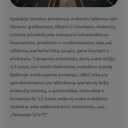
Ispanijoje bendras privalomas mokestis taikomas tam
tikriems greitkeliams, tiltams ir tuneliams. Mokesčių
sistema prisideda prie transporto infrastruktūros
finansavimo, priežiūros ir modernizavimo, taip pat
užtikrina, kad keliai būtų saugūs, gerai išvystyti ir
efektyvūs. Transporto priemonės, kurių masė viršija
3,5 tonos, turi turėti elektroninę mokėjimo stotelę
(kabinoje montuojamas įrenginys, OBU) arba yra
apmokestinamos per atitinkamą operatorių kelių
mokesčių sistemą, o automobiliai, motociklai ir
kemperiai iki 3,5 tonos mokestį moka mokėjimo
stotelėse arba elektroninėmis sistemomis, pvz.,
„Telepeaje (Via-T)“.