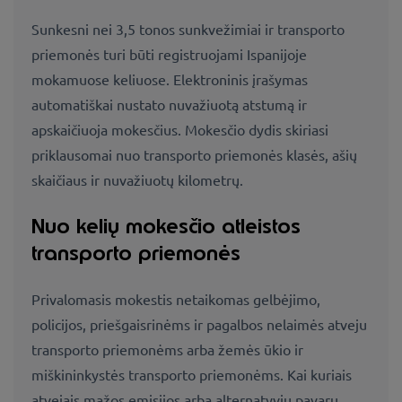
Sunkesni nei 3,5 tonos sunkvežimiai ir transporto
priemonės turi būti registruojami Ispanijoje
mokamuose keliuose. Elektroninis įrašymas
automatiškai nustato nuvažiuotą atstumą ir
apskaičiuoja mokesčius. Mokesčio dydis skiriasi
priklausomai nuo transporto priemonės klasės, ašių
skaičiaus ir nuvažiuotų kilometrų.
Nuo kelių mokesčio atleistos
transporto priemonės
Privalomasis mokestis netaikomas gelbėjimo,
policijos, priešgaisrinėms ir pagalbos nelaimės atveju
transporto priemonėms arba žemės ūkio ir
miškininkystės transporto priemonėms. Kai kuriais
atvejais mažos emisijos arba alternatyvių pavarų