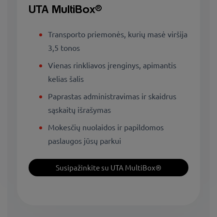
UTA MultiBox®
Transporto priemonės, kurių masė viršija
3,5 tonos
Vienas rinkliavos įrenginys, apimantis
kelias šalis
Paprastas administravimas ir skaidrus
sąskaitų išrašymas
Mokesčių nuolaidos ir papildomos
paslaugos jūsų parkui
Susipažinkite su UTA MultiBox®