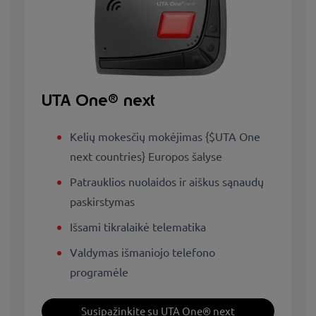
UTA One® next
Kelių mokesčių mokėjimas {$UTA One
next countries} Europos šalyse
Patrauklios nuolaidos ir aiškus sąnaudų
paskirstymas
Išsami tikralaikė telematika
Valdymas išmaniojo telefono
programėle
Susipažinkite su UTA One® next